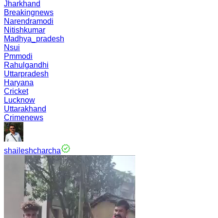
Jharkhand
Breakingnews
Narendramodi
Nitishkumar
Madhya_pradesh
Nsui
Pmmodi
Rahulgandhi
Uttarpradesh
Haryana
Cricket
Lucknow
Uttarakhand
Crimenews
shaileshcharcha