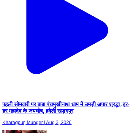
पहली सोमवारी पर बाबा पंचमुखीनाथ धाम में उमड़ी अपार श्रद्धा ,हर-
हर महादेव के जयघोष, हवेली खड़गपुर
Kharagpur, Munger | Aug 3, 2026