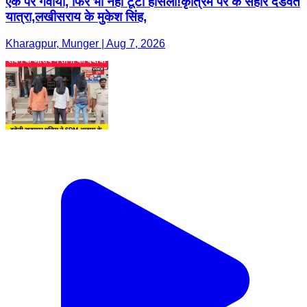
एक पैर गंवाया, फिर भी नहीं टूटा हौसला!कृत्रिम पैर के सहारे दंडवत
यात्रा,लखीसराय के मुकेश सिंह,
Kharagpur, Munger | Aug 7, 2026