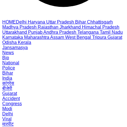
HOME
Delhi
Haryana
Uttar Pradesh
Bihar
Chhattisgarh
Madhya Pradesh
Rajasthan
Jharkhand
Himachal Pradesh
Uttarakhand
Punjab
Andhra Pradesh
Telangana
Tamil Nadu
Karnataka
Maharashtra
Assam
West Bengal
Tripura
Gujarat
Odisha
Kerala
Jansamasya
News
Bjp
National
Police
Bihar
India
कांग्रेस
बीजेपी
Gujarat
Accident
Congress
Modi
Delhi
Viral
मारपीट