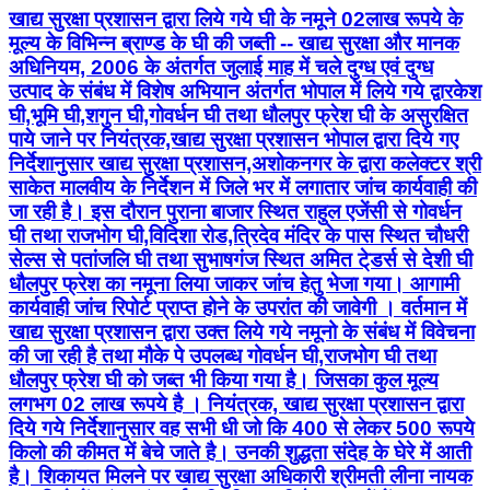
खाद्य सुरक्षा प्रशासन द्वारा लिये गये घी के नमूने 02लाख रूपये के
मूल्य के विभिन्न ब्राण्ड के घी की जब्ती -- खाद्य सुरक्षा और मानक
अधिनियम, 2006 के अंतर्गत जुलाई माह में चले दुग्ध एवं दुग्ध
उत्पाद के संबंध में विशेष अभियान अंतर्गत भोपाल में लिये गये द्वारकेश
घी,भूमि घी,शगुन घी,गोवर्धन घी तथा धौलपुर फ्रेश घी के असुरक्षित
पाये जाने पर नियंत्रक,खाद्य सुरक्षा प्रशासन भोपाल द्वारा ‍दिये गए
निर्देशानुसार खाद्य सुरक्षा प्रशासन,अशोकनगर के द्वारा कलेक्टर श्री
साकेत मालवीय के निर्देशन में जिले भर में लगातार जांच कार्यवाही की
जा रही है। इस दौरान पुराना बाजार स्थित राहुल एजेंसी से गोवर्धन
घी तथा राजभोग घी,विदिशा रोड,त्रिदेव मंदिर के पास स्थित चौधरी
सेल्स से पतांजलि घी तथा सुभाषगंज स्थित अमित टे्डर्स से देशी घी
धौलपुर फ्रेश का नमूना लिया जाकर जांच हेतु भेजा गया। आगामी
कार्यवाही जांच रिपोर्ट प्राप्त होने के उपरांत की जावेगी । वर्तमान में
खाद्य सुरक्षा प्रशासन द्वारा उक्त लिये गये नमूनो के संबंध में विवेचना
की जा रही है तथा मौके पे उपलब्ध गोवर्धन घी,राजभोग घी तथा
धौलपुर फ्रेश घी को जब्त भी किया गया है। जिसका कुल मूल्य
लगभग 02 लाख रूपये है । नियंत्रक, खाद्य सुरक्षा प्रशासन द्वारा
दिये गये निर्देशानुसार वह सभी धी जो कि 400 से लेकर 500 रूपये
किलो की कीमत में बेचे जाते है। उनकी शुद्धता संदेह के घेरे में आती
है। शिकायत मिलने पर खाद्य सुरक्षा अधिकारी श्रीमती लीना नायक