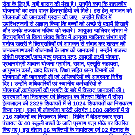
सेवा के लिए हैं, यही शासन की मंशा है। उन्‍होंने कहा कि शासकीय
योजनाओं का लाभ पात्र हितग्राहियों को मिले। इस हेतु आमजन को
योजनाओं की जानकारी प्रदान की जाए। उन्होंने शिविर में
उपस्थितजनों से आह्वान किया कि बच्चों को अच्छे से पढ़ायें लिखायें
और उनके उज्जवल भविष्य को सवारें। आयुक्‍त ग्‍वालियर संभाग ने
हितग्राहियों से किया संवाद शिविर में आयुक्त ग्वालियर संभाग श्री
मनोज खत्री ने हितग्राहियों एवं आमजन से संवाद कर शासन की
जनकल्याणकारी योजनाओं के लाभ की जानकारी। उन्होंने राजस्व
संबंधी प्रकरणों,जन्म मृत्यु प्रमाण पत्र, लाड़ली लक्ष्मी योजना,
प्रधानमंत्री आवास योजना ग्रामीण, राशन, प्रसूति सहायता,
आयुष्मान कार्ड, खाद वितरण, शिक्षा सहित अन्य विभागों की
योजनाओं की जानकारी ली एवं अधिकारियों को आवश्यक निर्देश
दिए। उन्‍होंने अधिकारियों एवं स्‍थानीय कर्मचारियों से
योजनाओं,कार्यक्रमों की प्रगति के बारे में विस्‍तृत जानकारी ली।
समस्‍याओं का निराकरण एवं हितलाभ का वितरण शिविर में सीएम
हेल्पलाइन की 2329 शिकायतें में से 1024 शिकायतों का निराकरण
किया गया। साथ ही लोकसेवा गारंटी अंतर्गत 1080 आवेदनों में से
716 आवेदनों का निराकरण किया। शिविर में बीडसरकार ग्राम
पंचायत के 40 स्‍कूली बच्‍चों के जाति प्रमाण पत्र मौके पर वितरित
किए गए। इस दौरान 06 व्‍यक्तियों के नामांतरण एवं 02 बंटवारा के