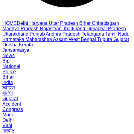
HOME
Delhi
Haryana
Uttar Pradesh
Bihar
Chhattisgarh
Madhya Pradesh
Rajasthan
Jharkhand
Himachal Pradesh
Uttarakhand
Punjab
Andhra Pradesh
Telangana
Tamil Nadu
Karnataka
Maharashtra
Assam
West Bengal
Tripura
Gujarat
Odisha
Kerala
Jansamasya
News
Bjp
National
Police
Bihar
India
कांग्रेस
बीजेपी
Gujarat
Accident
Congress
Modi
Delhi
Viral
मारपीट