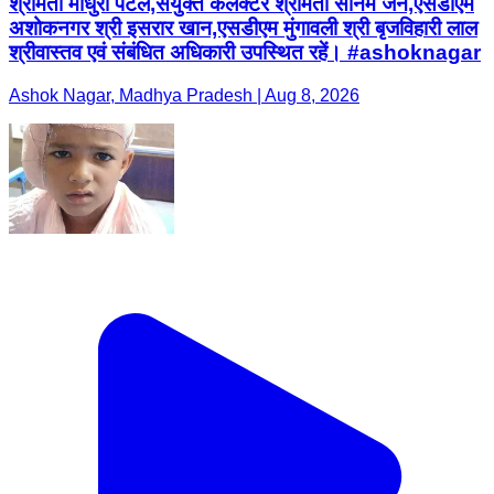
श्रीमती माधुरी पटेल,संयुक्‍त कलेक्‍टर श्रीमती सोनम जैन,एसडीएम
अशोकनगर श्री इसरार खान,एसडीएम मुंगावली श्री बृजविहारी लाल
श्रीवास्‍तव एवं संबंधित अधिकारी उपस्थित रहें। #ashoknagar
Ashok Nagar, Madhya Pradesh | Aug 8, 2026