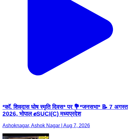
*कॉ. शिवदास घोष स्मृति दिवस* पर 💐*जनसभा* 📝 7 अगस्त
2026, भोपाल ✊SUCI(C) मध्यप्रदेश
Ashoknagar, Ashok Nagar | Aug 7, 2026