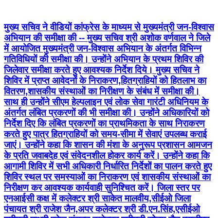
मुख्य सचिव ने वीडियों कांफ्रेस के माध्‍यम से मुख्यमंत्री जन-विश्वास
अभियान की समीक्षा की -- मुख्य सचिव श्री अशोक वर्णवाल ने जिले
में आयोजित मुख्यमंत्री जन-विश्वास अभियान के अंतर्गत विभिन्न
गतिविधियों की समीक्षा की। उन्होंने अभियान के प्रथम शिविर की
जिलेवार समीक्षा करते हुए आवश्‍यक निर्देश दिये। मुख्य सचिव ने
शिविर में प्राप्‍त आवेदनों के निराकरण,हितग्राहियों को हितलाभ का
वितरण,शासकीय संस्‍थाओं का निरीक्षण के संबंध में समीक्षा की।
साथ ही उन्‍होंने सीएम हेल्पलाइन एवं लोक सेवा गारंटी अधिनियम के
अंतर्गत लंबित प्रकरणों की भी समीक्षा की। उन्होंने अधिकारियों को
निर्देश दिए कि लंबित प्रकरणों का प्राथमिकता के साथ निराकरण
करते हुए पात्र हितग्राहियों को समय-सीमा में सेवाएं उपलब्ध कराई
जाएं। उन्होंने कहा कि शासन की मंशा के अनुरूप प्रशासन आमजन
के प्रति जवाबदेह एवं संवेदनशील होकर कार्य करें। उन्‍होंने कहा कि
आगामी शिविर में सभी अधिकारी निर्धारित निर्देशों का पालन करते हुए
शिविर स्‍थल पर समस्‍याओं का निराकरण एवं शासकीय संस्‍थाओं का
निरीक्षण कर आवश्‍यक कार्यवाही सुनिश्चित करें। जिला स्‍तर पर
एनआईसी कक्ष में कलेक्‍टर श्री साकेत मालवीय,सीईओ जिला
पंचायत श्री राजेश जैन,अपर कलेक्‍टर श्री डी.एन.सिंह,एसीईओ