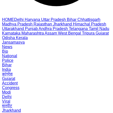
HOME
Delhi
Haryana
Uttar Pradesh
Bihar
Chhattisgarh
Madhya Pradesh
Rajasthan
Jharkhand
Himachal Pradesh
Uttarakhand
Punjab
Andhra Pradesh
Telangana
Tamil Nadu
Karnataka
Maharashtra
Assam
West Bengal
Tripura
Gujarat
Odisha
Kerala
Jansamasya
News
Bjp
National
Police
Bihar
India
कांग्रेस
Gujarat
Accident
Congress
Modi
Delhi
Viral
मारपीट
Jharkhand