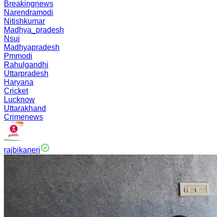
Breakingnews
Narendramodi
Nitishkumar
Madhya_pradesh
Nsui
Madhyapradesh
Pmmodi
Rahulgandhi
Uttarpradesh
Haryana
Cricket
Lucknow
Uttarakhand
Crimenews
rajbikaneri