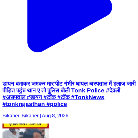
डायन बताकर जमकर मार'पीट गंभीर घायल अस्पताल में इलाज जारी
पीड़ित पहुंच थान ए तो पुलिस बोली Tonk Police #देवली
#असपताल #डायन #टोंक #टोंक #TonkNews
#tonkrajasthan #police
Bikaner, Bikaner | Aug 8, 2026