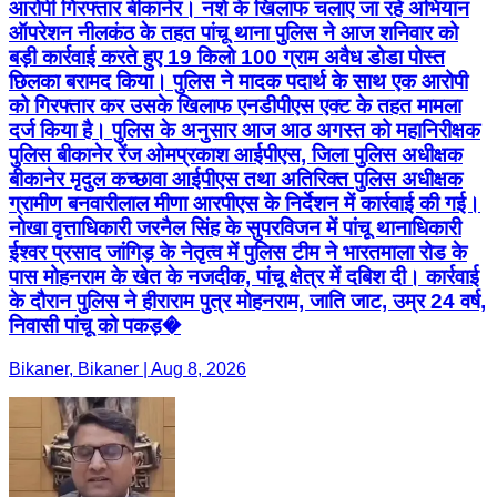
आरोपी गिरफ्तार बीकानेर। नशे के खिलाफ चलाए जा रहे अभियान
ऑपरेशन नीलकंठ के तहत पांचू थाना पुलिस ने आज शनिवार को
बड़ी कार्रवाई करते हुए 19 किलो 100 ग्राम अवैध डोडा पोस्त
छिलका बरामद किया। पुलिस ने मादक पदार्थ के साथ एक आरोपी
को गिरफ्तार कर उसके खिलाफ एनडीपीएस एक्ट के तहत मामला
दर्ज किया है। पुलिस के अनुसार आज आठ अगस्त को महानिरीक्षक
पुलिस बीकानेर रेंज ओमप्रकाश आईपीएस, जिला पुलिस अधीक्षक
बीकानेर मृदुल कच्छावा आईपीएस तथा अतिरिक्त पुलिस अधीक्षक
ग्रामीण बनवारीलाल मीणा आरपीएस के निर्देशन में कार्रवाई की गई।
नोखा वृत्ताधिकारी जरनैल सिंह के सुपरविजन में पांचू थानाधिकारी
ईश्वर प्रसाद जांगिड़ के नेतृत्व में पुलिस टीम ने भारतमाला रोड के
पास मोहनराम के खेत के नजदीक, पांचू क्षेत्र में दबिश दी। कार्रवाई
के दौरान पुलिस ने हीराराम पुत्र मोहनराम, जाति जाट, उम्र 24 वर्ष,
निवासी पांचू को पकड़�
Bikaner, Bikaner | Aug 8, 2026