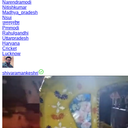
Narendramodi
Nitishkumar
Madhya_pradesh
Nsui
उत्तरप्रदेश
Pmmodi
Rahulgandhi
Uttarpradesh
Haryana
Cricket
Lucknow
shivaramankeshri