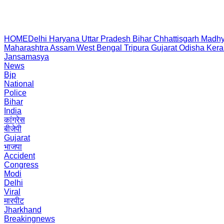
HOME
Delhi
Haryana
Uttar Pradesh
Bihar
Chhattisgarh
Madhy
Maharashtra
Assam
West Bengal
Tripura
Gujarat
Odisha
Kera
Jansamasya
News
Bjp
National
Police
Bihar
India
कांग्रेस
बीजेपी
Gujarat
भाजपा
Accident
Congress
Modi
Delhi
Viral
मारपीट
Jharkhand
Breakingnews