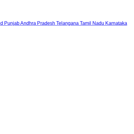
nd
Punjab
Andhra Pradesh
Telangana
Tamil Nadu
Karnataka