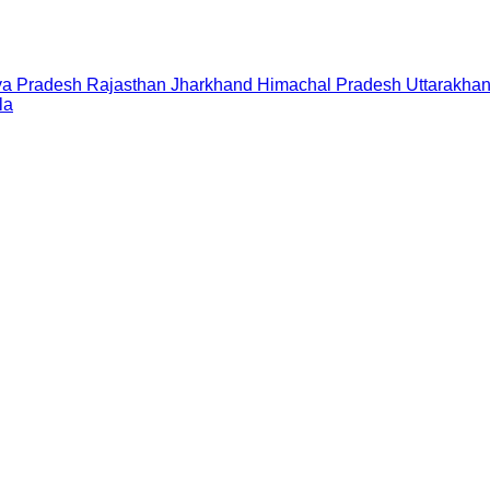
a Pradesh
Rajasthan
Jharkhand
Himachal Pradesh
Uttarakha
la