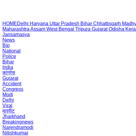
HOME
Delhi
Haryana
Uttar Pradesh
Bihar
Chhattisgarh
Madhy
Maharashtra
Assam
West Bengal
Tripura
Gujarat
Odisha
Kera
Jansamasya
News
Bjp
National
Police
Bihar
India
कांग्रेस
Gujarat
Accident
Congress
Modi
Delhi
Viral
मारपीट
Jharkhand
Breakingnews
Narendramodi
Nitishkumar