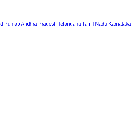
nd
Punjab
Andhra Pradesh
Telangana
Tamil Nadu
Karnataka