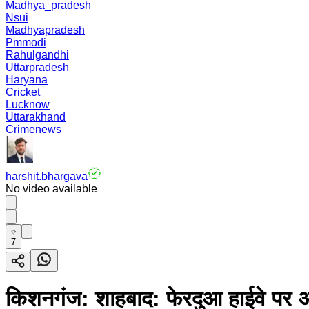
Madhya_pradesh
Nsui
Madhyapradesh
Pmmodi
Rahulgandhi
Uttarpradesh
Haryana
Cricket
Lucknow
Uttarakhand
Crimenews
harshit.bhargava
No video available
7
किशनगंज: शाहबाद: फेरदुआ हाईवे पर 