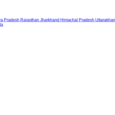
a Pradesh
Rajasthan
Jharkhand
Himachal Pradesh
Uttarakha
la