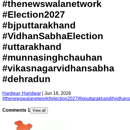
#thenewswalanetwork
#Election2027
#bjputtarakhand
#VidhanSabhaElection
#uttarakhand
#munnasinghchauhan
#vikasnagarvidhansabha
#dehradun
Hardwar, Haridwar
|
Jun 18, 2026
#
thenewswalanetwork
#
election2027
#
bjputtarakhand
#
vidhans
Comments
1
View all