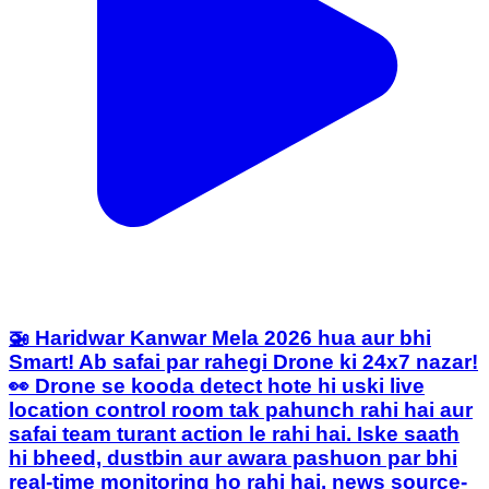
🚁 Haridwar Kanwar Mela 2026 hua aur bhi
Smart! Ab safai par rahegi Drone ki 24x7 nazar!
👀 Drone se kooda detect hote hi uski live
location control room tak pahunch rahi hai aur
safai team turant action le rahi hai. Iske saath
hi bheed, dustbin aur awara pashuon par bhi
real-time monitoring ho rahi hai. news source-