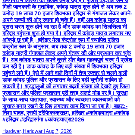
धर्मनगरी में आस्था का सैलाब उमड़ रहा है। पुलिस कंट्रोल रूम से
मिली जानकारी के मुताबिक, कांवड़ यात्रा शुरू होने से अब तक 2
करोड़ 19 लाख 70 हजार शिवभक्त हरिद्वार से गंगाजल लेकर अपने-
अपने राज्यों की ओर रवाना हो चुके हैं। वहीं अब कांवड़ यात्रा का
दूसरा चरण शुरू होने जा रहा है और डाक कांवड़ का सिलसिला भी
हरिद्वार पहुंचना शुरू हो गया है। हरिद्वार में कांवड़ यात्रा लगातार नए
आंकड़े छू रही है। हरिद्वार मेला कंट्रोल रूम में स्थापित पुलिस
कंट्रोल रूम के अनुसार, अब तक 2 करोड़ 19 लाख 70 हजार
कांवड़ यात्री गंगाजल लेकर अपने गंतव्य की ओर प्रस्थान कर चुके
हैं। अब कांवड़ यात्रा अपने दूसरे और बेहद महत्वपूर्ण चरण में प्रवेश
कर रही है। डाक कांवड़ के लिए बड़ी संख्या में शिवभक्त हरिद्वार
पहुंचने लगे हैं। ऐसे में आने वाले दिनों में तेज रफ्तार से चलने वाली
डाक कांवड़ पुलिस और प्रशासन के लिए बड़ी चुनौती साबित हो
सकती है। श्रद्धालुओं की लगातार बढ़ती संख्या को देखते हुए जिला
प्रशासन और पुलिस प्रशासन पूरी तरह अलर्ट मोड पर है। सुरक्षा
के साथ-साथ यातायात, स्वास्थ्य और स्वच्छता व्यवस्थाओं को
सुचारु बनाए रखने के लिए लगातार काम किया जा रहा है। बाइट:-
निशा यादव, एसपी ट्रैफिक/क्राइम, हरिद्वार #कांवड़यात्रा #कांवड़
#हरिद्वार #हरिद्वारगंगा #कांवड़यात्रा2026
Hardwar, Haridwar | Aug 7, 2026