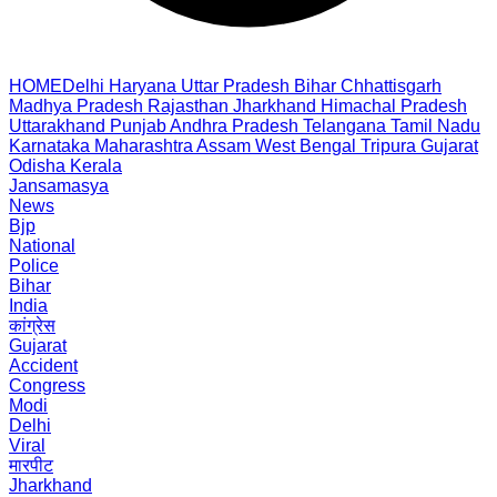
HOME
Delhi
Haryana
Uttar Pradesh
Bihar
Chhattisgarh
Madhya Pradesh
Rajasthan
Jharkhand
Himachal Pradesh
Uttarakhand
Punjab
Andhra Pradesh
Telangana
Tamil Nadu
Karnataka
Maharashtra
Assam
West Bengal
Tripura
Gujarat
Odisha
Kerala
Jansamasya
News
Bjp
National
Police
Bihar
India
कांग्रेस
Gujarat
Accident
Congress
Modi
Delhi
Viral
मारपीट
Jharkhand