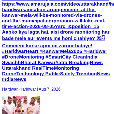
https://www.amarujala.com/video/uttarakhand/h
haridwarsanitation-arrangements-at-the-
kanwar-mela-will-be-monitored-via-drones-
and-the-municipal-corporation-will-take-real-
time-action-2026-08-05?src=&position=15
Aapko kya lagta hai, aisi drone monitoring har
bade mele aur events me honi chahiye? 🤔👇
Comment karke apni rai zaroor bataye!
#HaridwarHeart #KanwarMela2026 #Haridwar
#DroneMonitoring #SmartCity CleanIndia
SwachhBharat KanwarYatra BreakingNews
Uttarakhand RealTimeMonitoring
DroneTechnology PublicSafety TrendingNews
IndiaNews
Hardwar, Haridwar | Aug 7, 2026