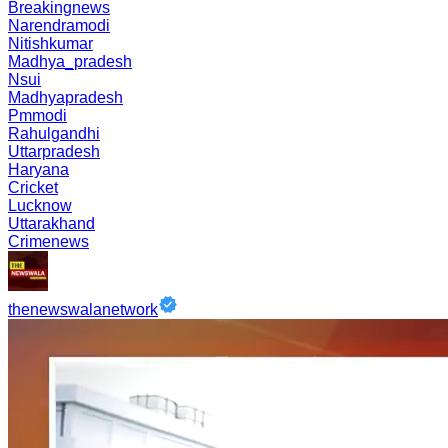
Breakingnews
Narendramodi
Nitishkumar
Madhya_pradesh
Nsui
Madhyapradesh
Pmmodi
Rahulgandhi
Uttarpradesh
Haryana
Cricket
Lucknow
Uttarakhand
Crimenews
thenewswalanetwork