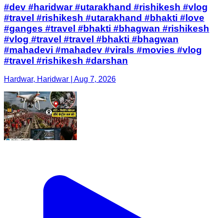
#dev #haridwar #utarakhand #rishikesh #vlog
#travel #rishikesh #utarakhand #bhakti #love
#ganges #travel #bhakti #bhagwan #rishikesh
#vlog #travel #travel #bhakti #bhagwan
#mahadevi #mahadev #virals #movies #vlog
#travel #rishikesh #darshan
Hardwar, Haridwar | Aug 7, 2026