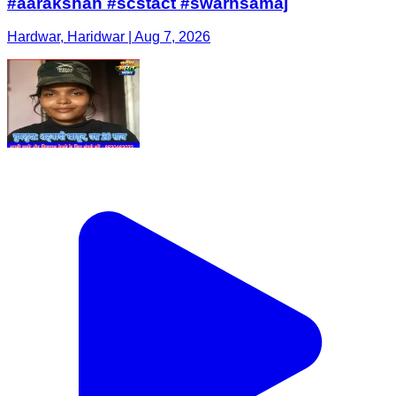
#aarakshan #scstact #swarnsamaj
Hardwar, Haridwar | Aug 7, 2026