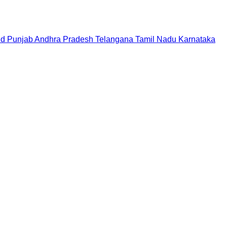
nd
Punjab
Andhra Pradesh
Telangana
Tamil Nadu
Karnataka