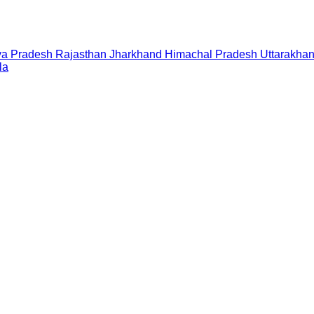
a Pradesh
Rajasthan
Jharkhand
Himachal Pradesh
Uttarakha
la