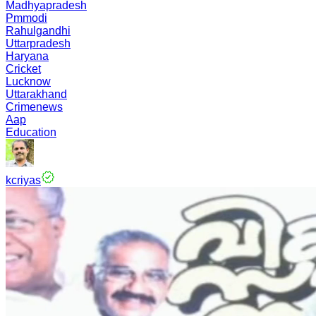
Madhyapradesh
Pmmodi
Rahulgandhi
Uttarpradesh
Haryana
Cricket
Lucknow
Uttarakhand
Crimenews
Aap
Education
kcriyas