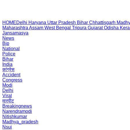
HOME
Delhi
Haryana
Uttar Pradesh
Bihar
Chhattisgarh
Madhy
Maharashtra
Assam
West Bengal
Tripura
Gujarat
Odisha
Kera
Jansamasya
News
Bjp
National
Police
Bihar
India
कांग्रेस
Accident
Congress
Modi
Delhi
Viral
मारपीट
Breakingnews
Narendramodi
Nitishkumar
Madhya_pradesh
Nsui