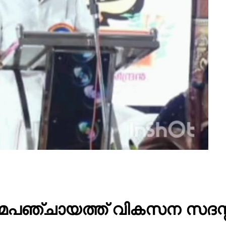
ാമപഞ്ചായത്ത് വികസന സദസ്സ്