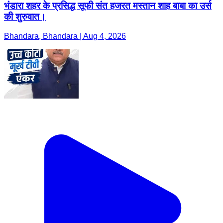
भंडारा शहर के प्रसिद्ध सूफी संत हजरत मस्तान शाह बाबा का उर्स
की शुरुवात।
Bhandara, Bhandara | Aug 4, 2026