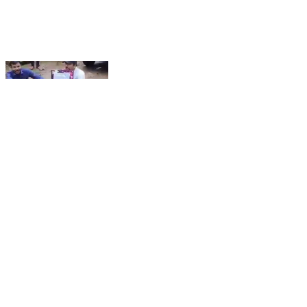
खासदारांच्या कार्यालयासमोरील रस्ता खड्ड्यात,खड्ड्यात बसून