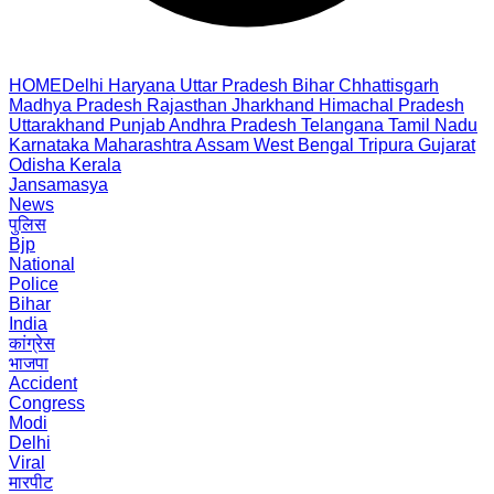
HOME
Delhi
Haryana
Uttar Pradesh
Bihar
Chhattisgarh
Madhya Pradesh
Rajasthan
Jharkhand
Himachal Pradesh
Uttarakhand
Punjab
Andhra Pradesh
Telangana
Tamil Nadu
Karnataka
Maharashtra
Assam
West Bengal
Tripura
Gujarat
Odisha
Kerala
Jansamasya
News
पुलिस
Bjp
National
Police
Bihar
India
कांग्रेस
भाजपा
Accident
Congress
Modi
Delhi
Viral
मारपीट