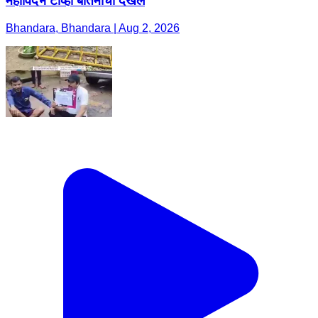
महाविदर्भ टीव्ही बातमीची दखल
Bhandara, Bhandara | Aug 2, 2026