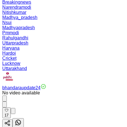
Breakingnews
Narendramodi
Nitishkumar
Madhya_pradesh
Nsui
Madhyapradesh
Pmmodi
Rahulgandhi
Uttarpradesh
Haryana
Hardoi
Cricket
Lucknow
Uttarakhand
bhandaraupdate24
No video available
17