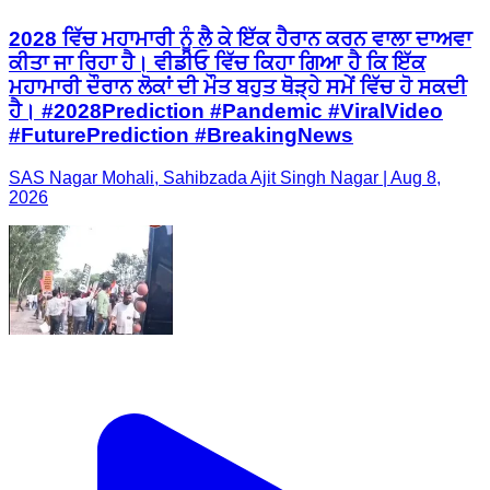
2028 ਵਿੱਚ ਮਹਾਮਾਰੀ ਨੂੰ ਲੈ ਕੇ ਇੱਕ ਹੈਰਾਨ ਕਰਨ ਵਾਲਾ ਦਾਅਵਾ
ਕੀਤਾ ਜਾ ਰਿਹਾ ਹੈ। ਵੀਡੀਓ ਵਿੱਚ ਕਿਹਾ ਗਿਆ ਹੈ ਕਿ ਇੱਕ
ਮਹਾਮਾਰੀ ਦੌਰਾਨ ਲੋਕਾਂ ਦੀ ਮੌਤ ਬਹੁਤ ਥੋੜ੍ਹੇ ਸਮੇਂ ਵਿੱਚ ਹੋ ਸਕਦੀ
ਹੈ। #2028Prediction #Pandemic #ViralVideo
#FuturePrediction #BreakingNews
SAS Nagar Mohali, Sahibzada Ajit Singh Nagar | Aug 8,
2026