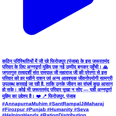
कठिन परिस्थितियों में जी रहे फिरोज़पुर (पंजाब) के इस ज़रूरतमंद
परिवार के लिए अन्नपूर्णा मुहिम एक नई उम्मीद बनकर पहुँची। 🙏
जगतगुरु तत्वदर्शी संत रामपाल जी महाराज जी की प्रेरणा से इस
परिवार को हर महीने राशन एवं अन्य आवश्यक जीवनोपयोगी सामग्री
उपलब्ध करवाई जा रही है, ताकि उनके जीवन का संघर्ष कुछ आसान
हो सके। कोई भी ज़रूरतमंद परिवार भूखा न सोए — यही अन्नपूर्णा
मुहिम का उद्देश्य है। ❤️ 📍 फिरोज़पुर, पंजाब
#AnnapurnaMuhim #SantRampalJiMaharaj
#Firozpur #Punjab #Humanity #Seva
#HelpingHands #RationDistribution