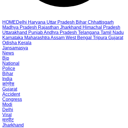
HOME
Delhi
Haryana
Uttar Pradesh
Bihar
Chhattisgarh
Madhya Pradesh
Rajasthan
Jharkhand
Himachal Pradesh
Uttarakhand
Punjab
Andhra Pradesh
Telangana
Tamil Nadu
Karnataka
Maharashtra
Assam
West Bengal
Tripura
Gujarat
Odisha
Kerala
Jansamasya
News
Bjp
National
Police
Bihar
India
कांग्रेस
Gujarat
Accident
Congress
Modi
Delhi
Viral
मारपीट
Jharkhand