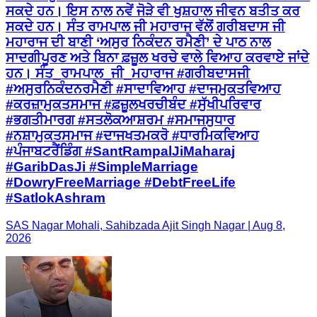
ਸਕਦੇ ਹਨ। ਇਸ ਨਾਲ ਨਵੇਂ ਜੋੜੇ ਵੀ ਖੁਸ਼ਹਾਲ ਜੀਵਨ ਬਤੀਤ ਕਰ
ਸਕਦੇ ਹਨ। ਸੰਤ ਰਾਮਪਾਲ ਜੀ ਮਹਾਰਾਜ ਵੱਲੋਂ ਗਰੀਬਦਾਸ ਜੀ
ਮਹਾਰਾਜ ਦੀ ਬਾਣੀ ‘ਅਸੁਰ ਨਿਕੰਦਨ ਰਮੈਣੀ’ ਦੇ ਪਾਠ ਨਾਲ
ਸਾਦਗੀਪੂਰਣ ਅਤੇ ਬਿਨਾ ਫ਼ਜ਼ੂਲ ਖਰਚੇ ਵਾਲੇ ਵਿਆਹ ਕਰਵਾਏ ਜਾਂਦੇ
ਹਨ। ਸੰਤ_ਰਾਮਪਾਲ_ਜੀ_ਮਹਾਰਾਜ #ਗਰੀਬਦਾਸਜੀ
#ਅਸੁਰਨਿਕੰਦਨਰਮੈਣੀ #ਸਾਦਾਵਿਆਹ #ਦਾਜਮੁਕਤਵਿਆਹ
#ਕਰਜ਼ਾਮੁਕਤਸਮਾਜ #ਫ਼ਜ਼ੂਲਖਰਚੀਬੰਦ #ਸੁੱਖੀਪਰਿਵਾਰ
#ਭਗਤੀਮਾਰਗ #ਸਤਲੋਕਆਸ਼ਰਮ #ਸਮਾਜਸੁਧਾਰ
#ਨਸ਼ਾਮੁਕਤਸਮਾਜ #ਦਾਜਖਤਮਕਰੋ #ਧਾਰਮਿਕਵਿਆਹ
#ਪੰਜਾਬਟਰੈਂਡਿੰਗ #SantRampalJiMaharaj
#GaribDasJi #SimpleMarriage
#DowryFreeMarriage #DebtFreeLife
#SatlokAshram
SAS Nagar Mohali, Sahibzada Ajit Singh Nagar | Aug 8,
2026