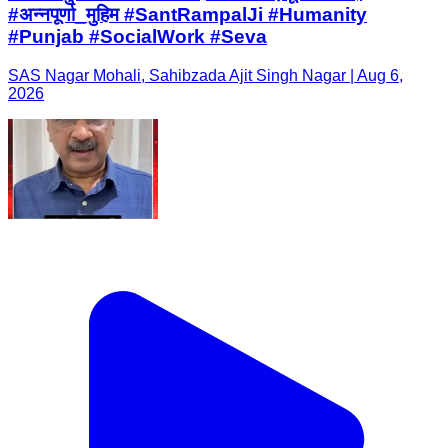
#अन्नपूर्णा_मुहिम #SantRampalJi #Humanity
#Punjab #SocialWork #Seva
SAS Nagar Mohali, Sahibzada Ajit Singh Nagar | Aug 6,
2026