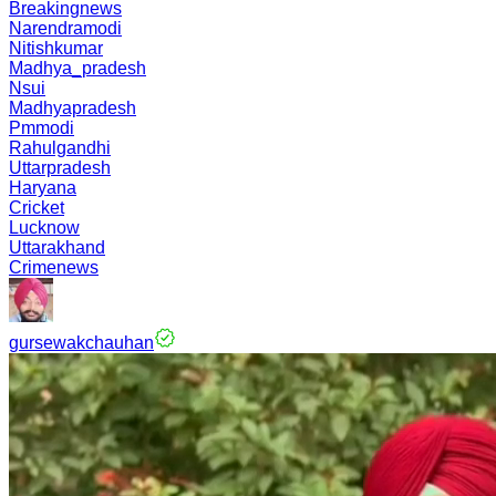
Breakingnews
Narendramodi
Nitishkumar
Madhya_pradesh
Nsui
Madhyapradesh
Pmmodi
Rahulgandhi
Uttarpradesh
Haryana
Cricket
Lucknow
Uttarakhand
Crimenews
gursewakchauhan