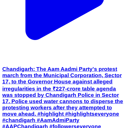
Chandigarh: The Aam Aadmi Party's protest
march from the Municipal Corporation, Sector
17, to the Governor House against alleged
irregularities in the ₹227-crore table agenda
was stopped by Chandigarh Police in Sector
17. Police used water cannons to disperse the
protesting workers after they attempted to
move ahead. #highlight #highlightseveryone
#chandigarh #AamAdmiParty
#AAPChandigarh #followerseveryone