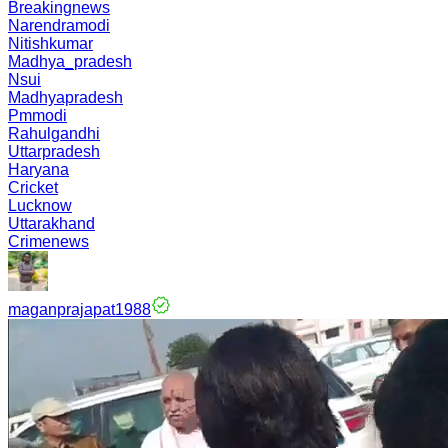
Breakingnews
Narendramodi
Nitishkumar
Madhya_pradesh
Nsui
Madhyapradesh
Pmmodi
Rahulgandhi
Uttarpradesh
Haryana
Cricket
Lucknow
Uttarakhand
Crimenews
maganprajapat1988