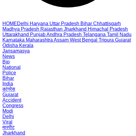
HOME
Delhi
Haryana
Uttar Pradesh
Bihar
Chhattisgarh
Madhya Pradesh
Rajasthan
Jharkhand
Himachal Pradesh
Uttarakhand
Punjab
Andhra Pradesh
Telangana
Tamil Nadu
Karnataka
Maharashtra
Assam
West Bengal
Tripura
Gujarat
Odisha
Kerala
Jansamasya
News
Bjp
National
Police
Bihar
India
कांग्रेस
Gujarat
Accident
Congress
Modi
Delhi
Viral
मारपीट
Jharkhand