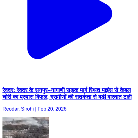
रेवदर: रेवदर के सनपुर–नागाणी सड़क मार्ग स्थित माइंस से केबल
चोरी का प्रयास विफल, ग्रामीणों की सतर्कता से बड़ी वारदात टली
Reodar, Sirohi | Feb 20, 2026