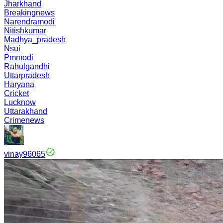
Jharkhand
Breakingnews
Narendramodi
Nitishkumar
Madhya_pradesh
Nsui
Pmmodi
Rahulgandhi
Uttarpradesh
Haryana
Cricket
Lucknow
Uttarakhand
Crimenews
vinay96065