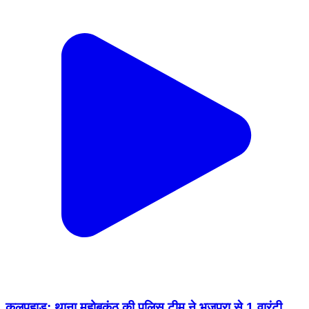
कुलपहाड़: थाना महोबकंठ की पुलिस टीम ने भुजपुरा से 1 वारंटी