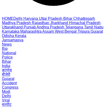
HOME
Delhi
Haryana
Uttar Pradesh
Bihar
Chhattisgarh
Madhya Pradesh
Rajasthan
Jharkhand
Himachal Pradesh
Uttarakhand
Punjab
Andhra Pradesh
Telangana
Tamil Nadu
Karnataka
Maharashtra
Assam
West Bengal
Tripura
Gujarat
Odisha
Kerala
Jansamasya
News
Bjp
National
Police
Bihar
India
कांग्रेस
बीजेपी
Gujarat
Accident
Congress
Modi
Delhi
Viral
मारपीट