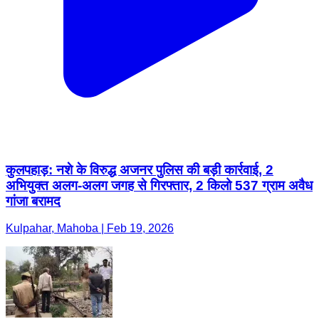
कुलपहाड़: नशे के विरुद्ध अजनर पुलिस की बड़ी कार्रवाई, 2
अभियुक्त अलग-अलग जगह से गिरफ्तार, 2 किलो 537 ग्राम अवैध
गांजा बरामद
Kulpahar, Mahoba | Feb 19, 2026