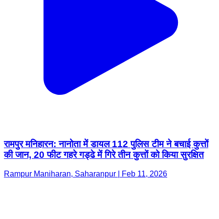
रामपुर मनिहारन: नानोता में डायल 112 पुलिस टीम ने बचाई कुत्तों
की जान, 20 फीट गहरे गड्ढे में गिरे तीन कुत्तों को किया सुरक्षित
Rampur Maniharan, Saharanpur | Feb 11, 2026