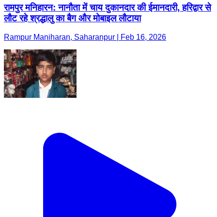
रामपुर मनिहारन: नानौता में चाय दुकानदार की ईमानदारी, हरिद्वार से
लौट रहे श्रद्धालु का बैग और मोबाइल लौटाया
Rampur Maniharan, Saharanpur | Feb 16, 2026