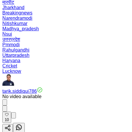
मारपीट
Jharkhand
Breakingnews
Narendramodi
Nitishkumar
Madhya_pradesh
Nsui
उत्तरप्रदेश
Pmmodi
Rahulgandhi
Uttarpradesh
Haryana
Cricket
Lucknow
tarik.siddiqui786
No video available
10