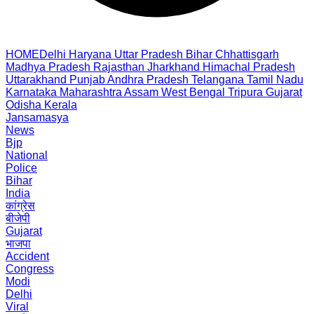
HOME
Delhi
Haryana
Uttar Pradesh
Bihar
Chhattisgarh
Madhya Pradesh
Rajasthan
Jharkhand
Himachal Pradesh
Uttarakhand
Punjab
Andhra Pradesh
Telangana
Tamil Nadu
Karnataka
Maharashtra
Assam
West Bengal
Tripura
Gujarat
Odisha
Kerala
Jansamasya
News
Bjp
National
Police
Bihar
India
कांग्रेस
बीजेपी
Gujarat
भाजपा
Accident
Congress
Modi
Delhi
Viral