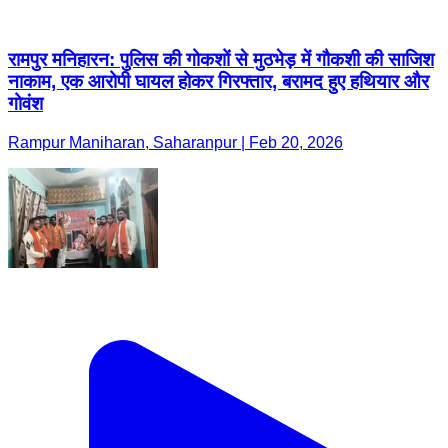
रामपुर मनिहारन: पुलिस की गोकशों से मुठभेड़ में गौकशी की साजिश
नाकाम, एक आरोपी घायल होकर गिरफ्तार, बरामद हुए हथियार और
गोवंश
Rampur Maniharan, Saharanpur | Feb 20, 2026