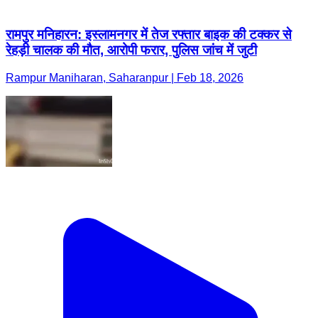
रामपुर मनिहारन: इस्लामनगर में तेज रफ्तार बाइक की टक्कर से
रेहड़ी चालक की मौत, आरोपी फरार, पुलिस जांच में जुटी
Rampur Maniharan, Saharanpur | Feb 18, 2026