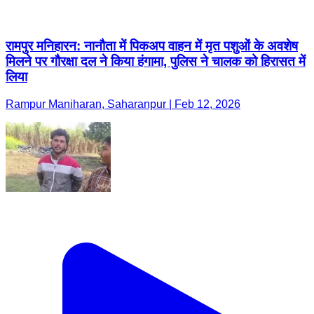
Rampur Maniharan, Saharanpur | Feb 12, 2026