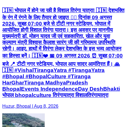
🇮🇳 भोपाल में होने जा रही है विशाल तिरंगा यात्रा! 🇮🇳 देशभक्ति
के रंग में रंगने के लिए तैयार हो जाइए! ❤️‍🔥 दिनांक 09 अगस्त
2026, सुबह 07:00 बजे से टीटी नगर स्टेडियम, भोपाल में
आयोजित होगी विशाल तिरंगा यात्रा। इस अवसर पर माननीय
मुख्यमंत्री डॉ. मोहन यादव जी एवं सहकारिता, खेल और युवा
कल्याण मंत्री विश्वास कैलाश सारंग जी की गरिमामय उपस्थिति
रहेगी। आइए, हाथों में तिरंगा लेकर देशभक्ति के इस भव्य आयोजन
का हिस्सा बनें। 🇮🇳❤️ 📅 09 अगस्त 2026 ⏰ सुबह 07:00
बजे 📍 टीटी नगर स्टेडियम, भोपाल आप सादर आमंत्रित हैं। 🙏
🇮🇳 #VishalTirangaYatra #TirangaYatra
#Bhopal #BhopalCulture #Tiranga
HarGharTiranga MadhyaPradesh
BhopalEvents IndependenceDay DeshBhakti
भोपाल bhopalculture तिरंगायात्रा विशालतिरंगायात्रा
Huzur, Bhopal | Aug 8, 2026