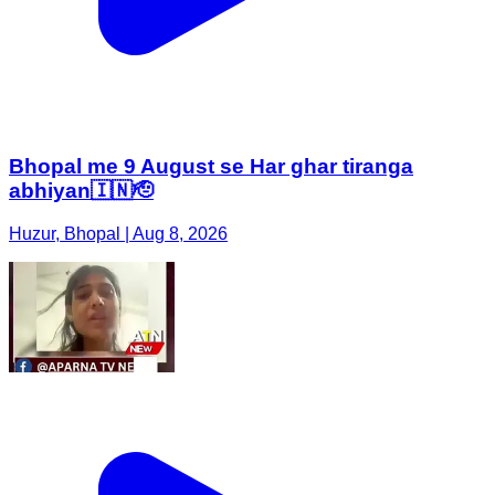
Bhopal me 9 August se Har ghar tiranga
abhiyan🇮🇳🫡
Huzur, Bhopal | Aug 8, 2026