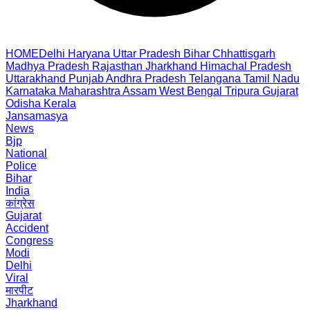
HOME
Delhi
Haryana
Uttar Pradesh
Bihar
Chhattisgarh
Madhya Pradesh
Rajasthan
Jharkhand
Himachal Pradesh
Uttarakhand
Punjab
Andhra Pradesh
Telangana
Tamil Nadu
Karnataka
Maharashtra
Assam
West Bengal
Tripura
Gujarat
Odisha
Kerala
Jansamasya
News
Bjp
National
Police
Bihar
India
कांग्रेस
Gujarat
Accident
Congress
Modi
Delhi
Viral
मारपीट
Jharkhand