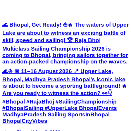
🌊 Bhopal, Get Ready! ⛵🔥 The waters of Upper
Lake are about to witness an exciting battle of
skill, speed and sailing! 🏆 Raja Bhoj
Multiclass Sailing Championship 2026 is
coming to Bhopal, bringing sailors together for
an action-packed championship on the waves.
🌊⛵ 📅 11–16 August 2026 📍 Upper Lake,
Bhopal, Madhya Pradesh Bhopal’s iconic lake
is about to become a sporting battleground! 🔥
Are you ready to witness the action? 👀👇
#Bhopal #RajaBhoj #SailingChampionship
#BhopalSailing #UpperLake BhopalEvents
MadhyaPradesh Sailing SportsInBhopal
BhopalCityVibes