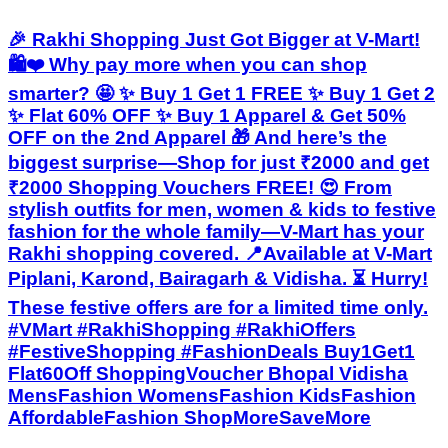
🎉 Rakhi Shopping Just Got Bigger at V-Mart!
🛍️❤️ Why pay more when you can shop
smarter? 🤩 ✨ Buy 1 Get 1 FREE ✨ Buy 1 Get 2
✨ Flat 60% OFF ✨ Buy 1 Apparel & Get 50%
OFF on the 2nd Apparel 🎁 And here’s the
biggest surprise—Shop for just ₹2000 and get
₹2000 Shopping Vouchers FREE! 😍 From
stylish outfits for men, women & kids to festive
fashion for the whole family—V-Mart has your
Rakhi shopping covered. 📍Available at V-Mart
Piplani, Karond, Bairagarh & Vidisha. ⏳ Hurry!
These festive offers are for a limited time only.
#VMart #RakhiShopping #RakhiOffers
#FestiveShopping #FashionDeals Buy1Get1
Flat60Off ShoppingVoucher Bhopal Vidisha
MensFashion WomensFashion KidsFashion
AffordableFashion ShopMoreSaveMore