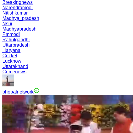
Breakingnews
Narendramodi
Nitishkumar
Madhya_pradesh
Nsui
Madhyapradesh
Pmmodi
Rahulgandhi
Uttarpradesh
Haryana
Cricket
Lucknow
Uttarakhand
Crimenews
bhopalnetwork