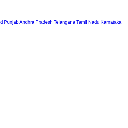
nd
Punjab
Andhra Pradesh
Telangana
Tamil Nadu
Karnataka