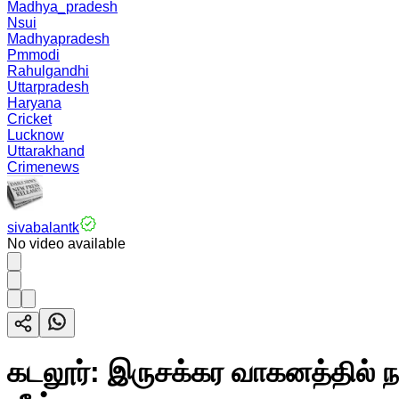
Madhya_pradesh
Nsui
Madhyapradesh
Pmmodi
Rahulgandhi
Uttarpradesh
Haryana
Cricket
Lucknow
Uttarakhand
Crimenews
sivabalantk
No video available
கடலூர்: இருசக்கர வாகனத்தில் நல்ல