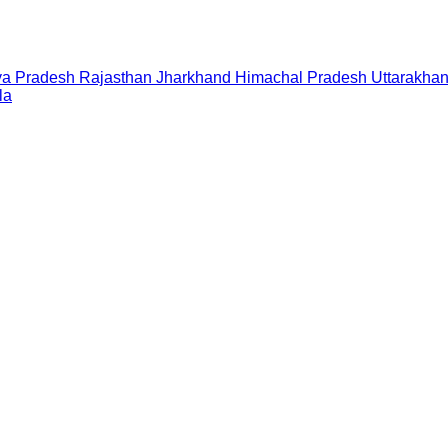
a Pradesh
Rajasthan
Jharkhand
Himachal Pradesh
Uttarakha
la