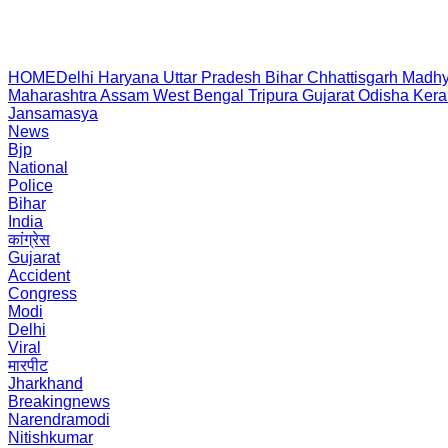
HOME
Delhi
Haryana
Uttar Pradesh
Bihar
Chhattisgarh
Madhy
Maharashtra
Assam
West Bengal
Tripura
Gujarat
Odisha
Kera
Jansamasya
News
Bjp
National
Police
Bihar
India
कांग्रेस
Gujarat
Accident
Congress
Modi
Delhi
Viral
मारपीट
Jharkhand
Breakingnews
Narendramodi
Nitishkumar