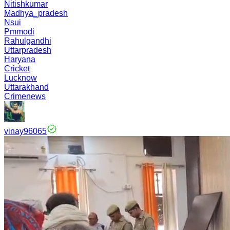
Nitishkumar
Madhya_pradesh
Nsui
Pmmodi
Rahulgandhi
Uttarpradesh
Haryana
Cricket
Lucknow
Uttarakhand
Crimenews
vinay96065