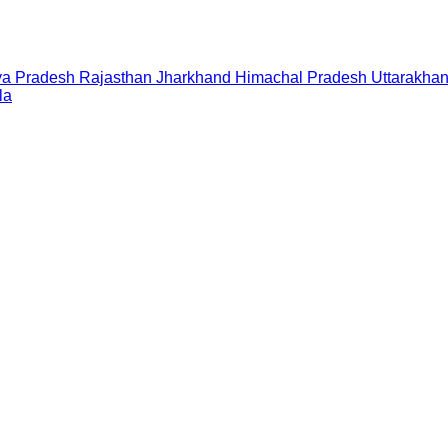
a Pradesh
Rajasthan
Jharkhand
Himachal Pradesh
Uttarakha
la