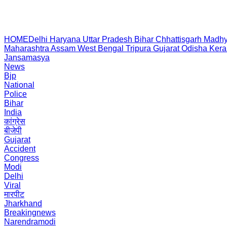
HOME
Delhi
Haryana
Uttar Pradesh
Bihar
Chhattisgarh
Madhy
Maharashtra
Assam
West Bengal
Tripura
Gujarat
Odisha
Kera
Jansamasya
News
Bjp
National
Police
Bihar
India
कांग्रेस
बीजेपी
Gujarat
Accident
Congress
Modi
Delhi
Viral
मारपीट
Jharkhand
Breakingnews
Narendramodi