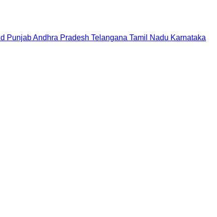
nd
Punjab
Andhra Pradesh
Telangana
Tamil Nadu
Karnataka