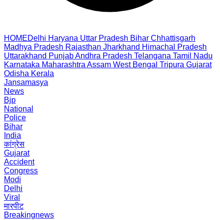
HOME
Delhi
Haryana
Uttar Pradesh
Bihar
Chhattisgarh
Madhya Pradesh
Rajasthan
Jharkhand
Himachal Pradesh
Uttarakhand
Punjab
Andhra Pradesh
Telangana
Tamil Nadu
Karnataka
Maharashtra
Assam
West Bengal
Tripura
Gujarat
Odisha
Kerala
Jansamasya
News
Bjp
National
Police
Bihar
India
कांग्रेस
Gujarat
Accident
Congress
Modi
Delhi
Viral
मारपीट
Breakingnews