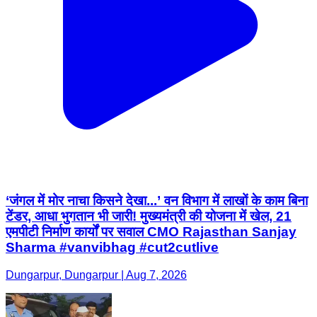
‘जंगल में मोर नाचा किसने देखा...’ वन विभाग में लाखों के काम बिना
टेंडर, आधा भुगतान भी जारी! मुख्यमंत्री की योजना में खेल, 21
एमपीटी निर्माण कार्यों पर सवाल CMO Rajasthan Sanjay
Sharma #vanvibhag #cut2cutlive
Dungarpur, Dungarpur | Aug 7, 2026