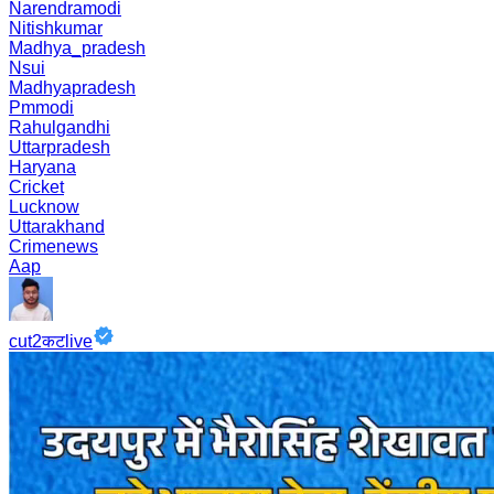
Narendramodi
Nitishkumar
Madhya_pradesh
Nsui
Madhyapradesh
Pmmodi
Rahulgandhi
Uttarpradesh
Haryana
Cricket
Lucknow
Uttarakhand
Crimenews
Aap
cut2कटlive