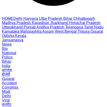
HOME
Delhi
Haryana
Uttar Pradesh
Bihar
Chhattisgarh
Madhya Pradesh
Rajasthan
Jharkhand
Himachal Pradesh
Uttarakhand
Punjab
Andhra Pradesh
Telangana
Tamil Nadu
Karnataka
Maharashtra
Assam
West Bengal
Tripura
Gujarat
Odisha
Kerala
Jansamasya
News
Bjp
National
Police
Bihar
India
कांग्रेस
बीजेपी
Gujarat
Accident
Congress
Modi
Delhi
Viral
मारपीट