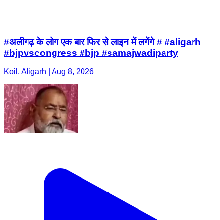
#अलीगढ़ के लोग एक बार फिर से लाइन में लगेंगे # #aligarh
#bjpvscongress #bjp #samajwadiparty
Koil, Aligarh | Aug 8, 2026