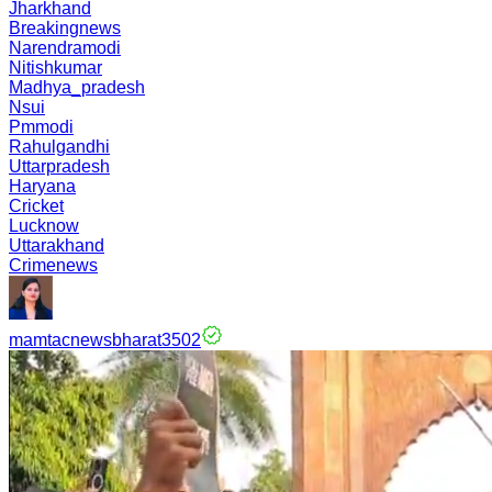
Jharkhand
Breakingnews
Narendramodi
Nitishkumar
Madhya_pradesh
Nsui
Pmmodi
Rahulgandhi
Uttarpradesh
Haryana
Cricket
Lucknow
Uttarakhand
Crimenews
mamtacnewsbharat3502