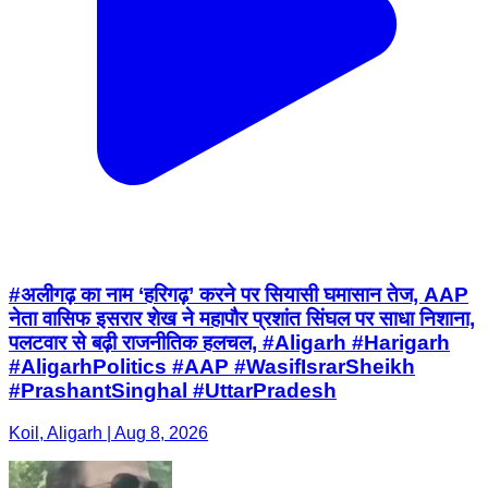
#अलीगढ़ का नाम ‘हरिगढ़’ करने पर सियासी घमासान तेज, AAP
नेता वासिफ इसरार शेख ने महापौर प्रशांत सिंघल पर साधा निशाना,
पलटवार से बढ़ी राजनीतिक हलचल, #Aligarh #Harigarh
#AligarhPolitics #AAP #WasifIsrarSheikh
#PrashantSinghal #UttarPradesh
Koil, Aligarh | Aug 8, 2026