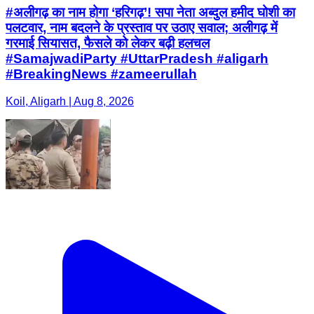
#अलीगढ़ का नाम होगा ‘हरिगढ़’! सपा नेता अब्दुल हमीद घोशी का
पलटवार, नाम बदलने के प्रस्ताव पर उठाए सवाल; अलीगढ़ में
गरमाई सियासत, फैसले को लेकर बढ़ी हलचल
#SamajwadiParty #UttarPradesh #aligarh
#BreakingNews #zameerullah
Koil, Aligarh | Aug 8, 2026