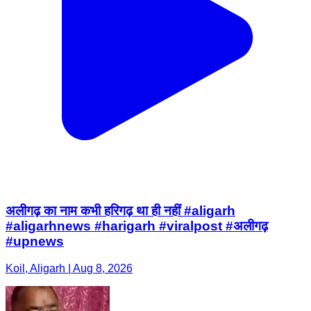
अलीगढ़ का नाम कभी हरिगढ़ था ही नहीं #aligarh
#aligarhnews #harigarh #viralpost #अलीगढ़
#upnews
Koil, Aligarh | Aug 8, 2026