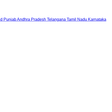
nd
Punjab
Andhra Pradesh
Telangana
Tamil Nadu
Karnataka