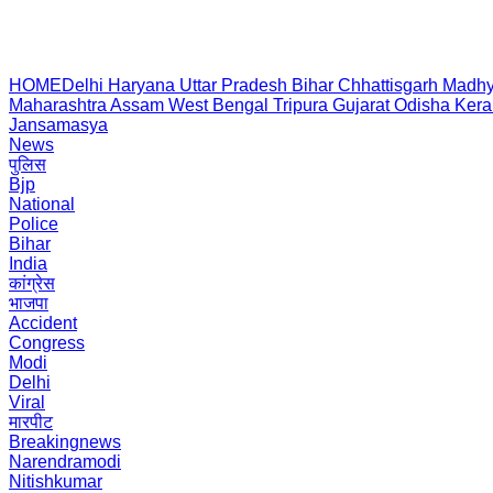
HOME
Delhi
Haryana
Uttar Pradesh
Bihar
Chhattisgarh
Madhy
Maharashtra
Assam
West Bengal
Tripura
Gujarat
Odisha
Kera
Jansamasya
News
पुलिस
Bjp
National
Police
Bihar
India
कांग्रेस
भाजपा
Accident
Congress
Modi
Delhi
Viral
मारपीट
Breakingnews
Narendramodi
Nitishkumar