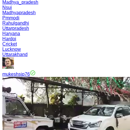
Madhya_pradesh
Nsui
Madhyapradesh
Pmmodi
Rahulgandhi
Uttarpradesh
Haryana
Hardoi
Cricket
Lucknow
Uttarakhand
mukeshsjp76