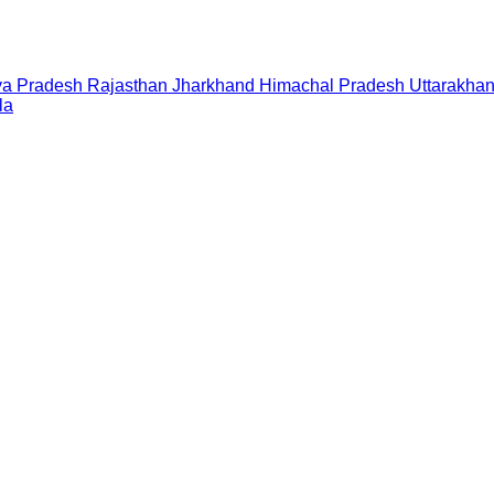
a Pradesh
Rajasthan
Jharkhand
Himachal Pradesh
Uttarakha
la