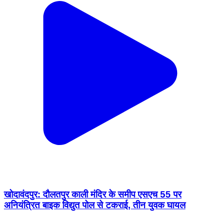
खोदावंदपुर: दौलतपुर काली मंदिर के समीप एसएच 55 पर
अनियंत्रित बाइक विद्युत पोल से टकराई, तीन युवक घायल