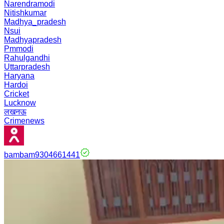
Narendramodi
Nitishkumar
Madhya_pradesh
Nsui
Madhyapradesh
Pmmodi
Rahulgandhi
Uttarpradesh
Haryana
Hardoi
Cricket
Lucknow
लखनऊ
Crimenews
bambam9304661441