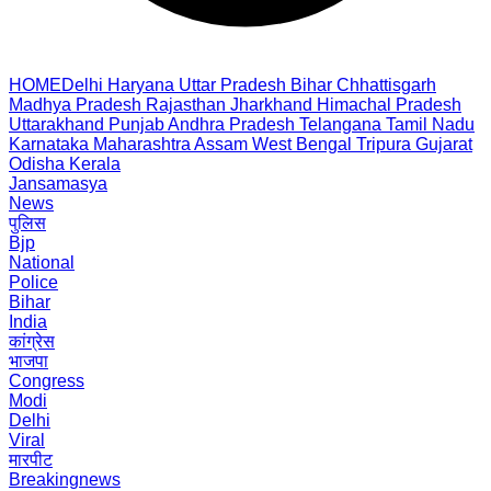
HOME
Delhi
Haryana
Uttar Pradesh
Bihar
Chhattisgarh
Madhya Pradesh
Rajasthan
Jharkhand
Himachal Pradesh
Uttarakhand
Punjab
Andhra Pradesh
Telangana
Tamil Nadu
Karnataka
Maharashtra
Assam
West Bengal
Tripura
Gujarat
Odisha
Kerala
Jansamasya
News
पुलिस
Bjp
National
Police
Bihar
India
कांग्रेस
भाजपा
Congress
Modi
Delhi
Viral
मारपीट
Breakingnews