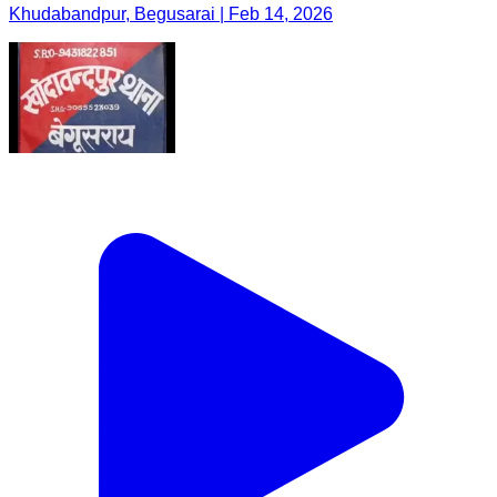
Khudabandpur, Begusarai | Feb 14, 2026