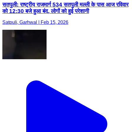
सतपुली: राष्ट्रीय राजमार्ग 534 सतपुली मल्ली के पास आज रविवार
को 12:30 बजे हुआ बंद, लोगों को हुई परेशानी
Satpuli, Garhwal | Feb 15, 2026