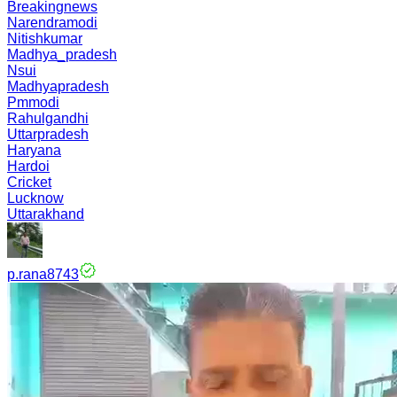
Breakingnews
Narendramodi
Nitishkumar
Madhya_pradesh
Nsui
Madhyapradesh
Pmmodi
Rahulgandhi
Uttarpradesh
Haryana
Hardoi
Cricket
Lucknow
Uttarakhand
p.rana8743