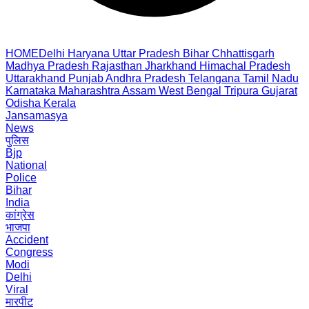
HOME
Delhi
Haryana
Uttar Pradesh
Bihar
Chhattisgarh
Madhya Pradesh
Rajasthan
Jharkhand
Himachal Pradesh
Uttarakhand
Punjab
Andhra Pradesh
Telangana
Tamil Nadu
Karnataka
Maharashtra
Assam
West Bengal
Tripura
Gujarat
Odisha
Kerala
Jansamasya
News
पुलिस
Bjp
National
Police
Bihar
India
कांग्रेस
भाजपा
Accident
Congress
Modi
Delhi
Viral
मारपीट