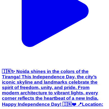
🇮🇳✨ Noida shines in the colors of the
Tiranga! This Independence Day, the city’s
iconic skyline and landmarks celebrate the
spirit of freedom, unity, and pride. From
modern architecture to vibrant lights, every
corner reflects the heartbeat of a new India.
Happy Independence Day! 🇮🇳❤️ 📍Location: