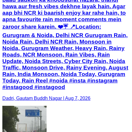
hawa aur fresh vibes dekhne layak hain. Agar
aap bhi NCR ki baarish enjoy kar rahe hain, to
apna favourite rain moment comments mein
zaroor share karein. ❤️☔ 📍Location:
Gurugram & Noida, Delhi NCR Gurugram Rain,
Noida Rain, Delhi NCR Rain, Monsoon in
Noida, Gurugram Weather, Heavy Rain, Rainy
Roads, NCR Monsoon, Rain Vibes, Rain
Update, Noida Streets, Cyber City Rain, Noida
Traffic, Monsoon Drive, Rainy Evening, August
Rain, India Monsoon, Noida Today, Gurugram
Today, Rain Reel #noida #insta #instagram
#instagood #instagood
Dadri, Gautam Buddh Nagar | Aug 7, 2026