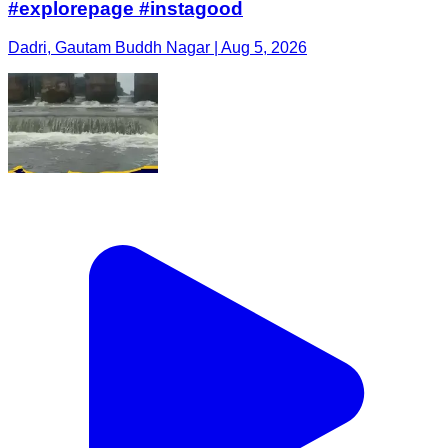
#explorepage #instagood
Dadri, Gautam Buddh Nagar | Aug 5, 2026