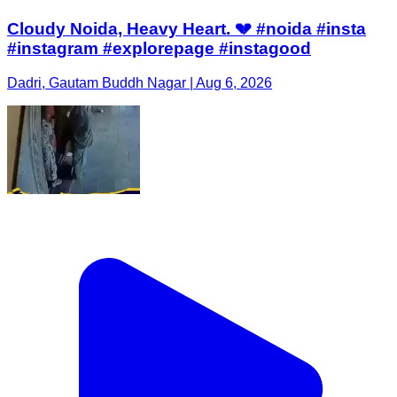
Cloudy Noida, Heavy Heart. 💔 #noida #insta
#instagram #explorepage #instagood
Dadri, Gautam Buddh Nagar | Aug 6, 2026