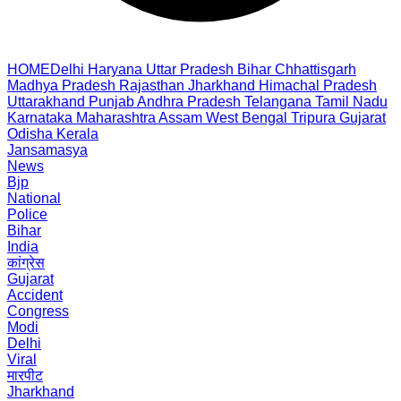
HOME
Delhi
Haryana
Uttar Pradesh
Bihar
Chhattisgarh
Madhya Pradesh
Rajasthan
Jharkhand
Himachal Pradesh
Uttarakhand
Punjab
Andhra Pradesh
Telangana
Tamil Nadu
Karnataka
Maharashtra
Assam
West Bengal
Tripura
Gujarat
Odisha
Kerala
Jansamasya
News
Bjp
National
Police
Bihar
India
कांग्रेस
Gujarat
Accident
Congress
Modi
Delhi
Viral
मारपीट
Jharkhand