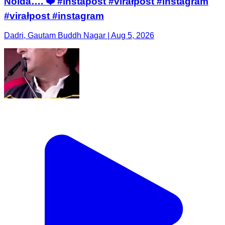
Noida…. ❤️ #instapost #virałpost #instagram
#virałpost #instagram
Dadri, Gautam Buddh Nagar | Aug 5, 2026