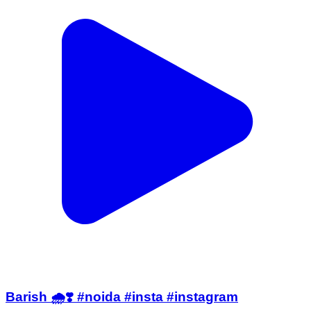
Barish 🌧️❣️ #noida #insta #instagram