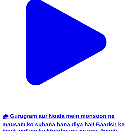
🌧️ Gurugram aur Noida mein monsoon ne
mausam ko suhana bana diya hai! Baarish ke
baad sadkon ka khoobsurat nazara, thandi