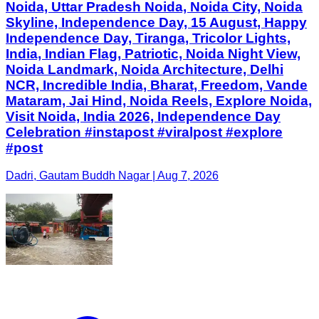
Noida, Uttar Pradesh Noida, Noida City, Noida
Skyline, Independence Day, 15 August, Happy
Independence Day, Tiranga, Tricolor Lights,
India, Indian Flag, Patriotic, Noida Night View,
Noida Landmark, Noida Architecture, Delhi
NCR, Incredible India, Bharat, Freedom, Vande
Mataram, Jai Hind, Noida Reels, Explore Noida,
Visit Noida, India 2026, Independence Day
Celebration #instapost #viralpost #explore
#post
Dadri, Gautam Buddh Nagar | Aug 7, 2026