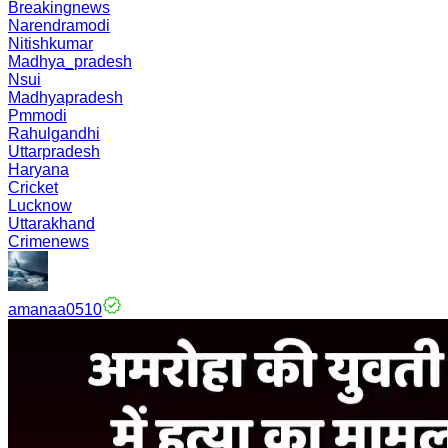
Breakingnews
Narendramodi
Nitishkumar
Madhya_pradesh
Nsui
Madhyapradesh
Pmmodi
Rahulgandhi
Uttarpradesh
Haryana
Cricket
Lucknow
Uttarakhand
Crimenews
amanaa0510