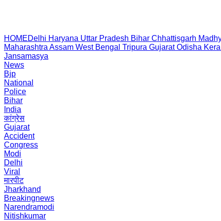
HOME
Delhi
Haryana
Uttar Pradesh
Bihar
Chhattisgarh
Madhy
Maharashtra
Assam
West Bengal
Tripura
Gujarat
Odisha
Kera
Jansamasya
News
Bjp
National
Police
Bihar
India
कांग्रेस
Gujarat
Accident
Congress
Modi
Delhi
Viral
मारपीट
Jharkhand
Breakingnews
Narendramodi
Nitishkumar