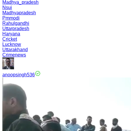
Madhya_pradesh
Nsui
Madhyapradesh
Pmmodi
Rahulgandhi
Uttarpradesh
Haryana
Cricket
Lucknow
Uttarakhand
Crimenews
anoopsingh536