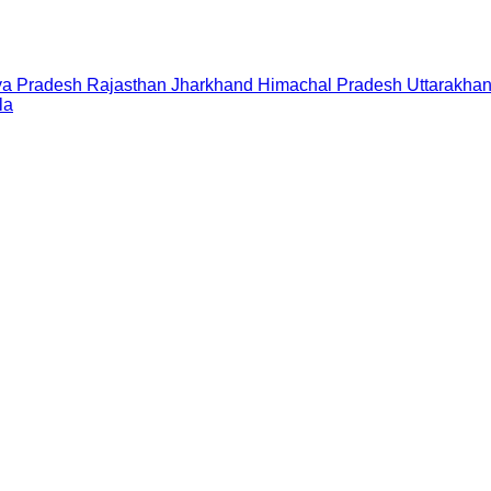
a Pradesh
Rajasthan
Jharkhand
Himachal Pradesh
Uttarakha
la