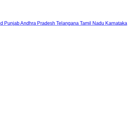
nd
Punjab
Andhra Pradesh
Telangana
Tamil Nadu
Karnataka