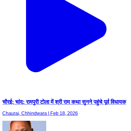
चौरई: चांद: रामपुरी टोला में श्री राम कथा सुनने पहुंचे पूर्व विधायक
Chaurai, Chhindwara | Feb 18, 2026