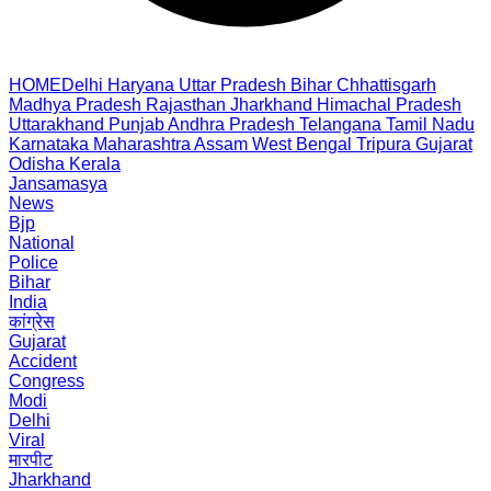
HOME
Delhi
Haryana
Uttar Pradesh
Bihar
Chhattisgarh
Madhya Pradesh
Rajasthan
Jharkhand
Himachal Pradesh
Uttarakhand
Punjab
Andhra Pradesh
Telangana
Tamil Nadu
Karnataka
Maharashtra
Assam
West Bengal
Tripura
Gujarat
Odisha
Kerala
Jansamasya
News
Bjp
National
Police
Bihar
India
कांग्रेस
Gujarat
Accident
Congress
Modi
Delhi
Viral
मारपीट
Jharkhand