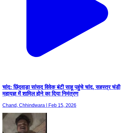
चांद: छिंदवाड़ा सांसद विवेक बंटी साहू पहुंचे चांद, सहस्त्र चंडी
महायज्ञ में शामिल होने का दिया निमंत्रण
Chand, Chhindwara | Feb 15, 2026