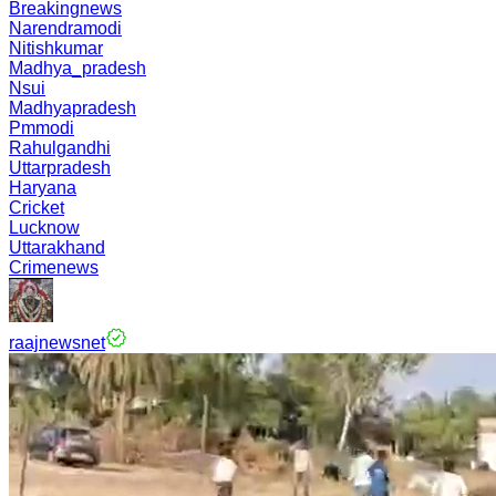
Breakingnews
Narendramodi
Nitishkumar
Madhya_pradesh
Nsui
Madhyapradesh
Pmmodi
Rahulgandhi
Uttarpradesh
Haryana
Cricket
Lucknow
Uttarakhand
Crimenews
raajnewsnet