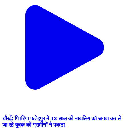
चौरई: पिपरिया फतेहपुर में 13 साल की नाबालिग को अगवा कर ले
जा रहे युवक को ग्रामीणों ने पकड़ा