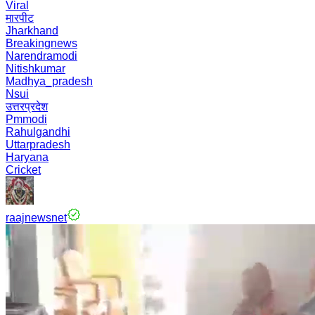
Viral
मारपीट
Jharkhand
Breakingnews
Narendramodi
Nitishkumar
Madhya_pradesh
Nsui
उत्तरप्रदेश
Pmmodi
Rahulgandhi
Uttarpradesh
Haryana
Cricket
raajnewsnet