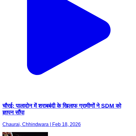
चौरई: पालादोन में शराबबंदी के खिलाफ ग्रामीणों ने SDM को
ज्ञापन सौंपा
Chaurai, Chhindwara | Feb 18, 2026