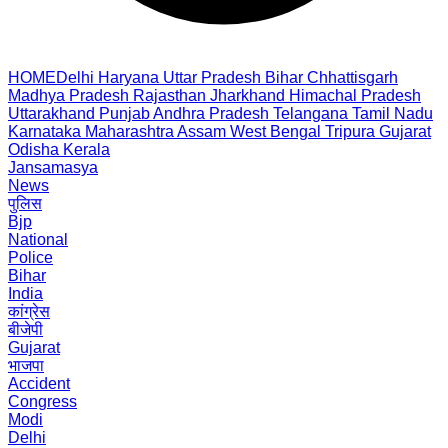
HOME
Delhi
Haryana
Uttar Pradesh
Bihar
Chhattisgarh
Madhya Pradesh
Rajasthan
Jharkhand
Himachal Pradesh
Uttarakhand
Punjab
Andhra Pradesh
Telangana
Tamil Nadu
Karnataka
Maharashtra
Assam
West Bengal
Tripura
Gujarat
Odisha
Kerala
Jansamasya
News
पुलिस
Bjp
National
Police
Bihar
India
कांग्रेस
बीजेपी
Gujarat
भाजपा
Accident
Congress
Modi
Delhi