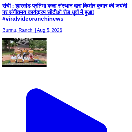
रांची : झारखंड प्रतिभा कला संस्थान द्वारा किशोर कुमार की जयंती
पर संगीतमय कार्यक्रम सीटीओ रोड धुर्वा में हुआ!
#viralvideoranchinews
Burmu, Ranchi | Aug 5, 2026