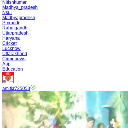
Nitishkumar
Madhya_pradesh
Nsui
Madhyapradesh
Pmmodi
Rahulgandhi
Uttarpradesh
Haryana
Cricket
Lucknow
Uttarakhand
Crimenews
Aap
Education
amitkr725058