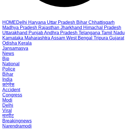
HOME
Delhi
Haryana
Uttar Pradesh
Bihar
Chhattisgarh
Madhya Pradesh
Rajasthan
Jharkhand
Himachal Pradesh
Uttarakhand
Punjab
Andhra Pradesh
Telangana
Tamil Nadu
Karnataka
Maharashtra
Assam
West Bengal
Tripura
Gujarat
Odisha
Kerala
Jansamasya
News
Bjp
National
Police
Bihar
India
कांग्रेस
Accident
Congress
Modi
Delhi
Viral
मारपीट
Breakingnews
Narendramodi