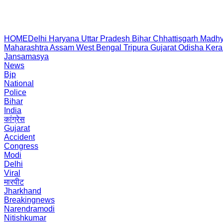
HOME
Delhi
Haryana
Uttar Pradesh
Bihar
Chhattisgarh
Madhy
Maharashtra
Assam
West Bengal
Tripura
Gujarat
Odisha
Kera
Jansamasya
News
Bjp
National
Police
Bihar
India
कांग्रेस
Gujarat
Accident
Congress
Modi
Delhi
Viral
मारपीट
Jharkhand
Breakingnews
Narendramodi
Nitishkumar