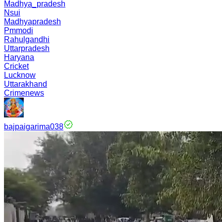
Madhya_pradesh
Nsui
Madhyapradesh
Pmmodi
Rahulgandhi
Uttarpradesh
Haryana
Cricket
Lucknow
Uttarakhand
Crimenews
bajpaigarima038