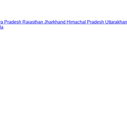
a Pradesh
Rajasthan
Jharkhand
Himachal Pradesh
Uttarakha
la