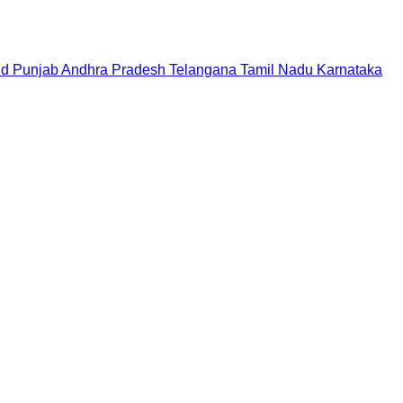
nd
Punjab
Andhra Pradesh
Telangana
Tamil Nadu
Karnataka