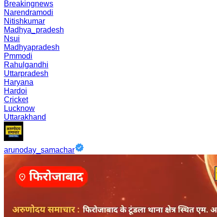
Breakingnews
Narendramodi
Nitishkumar
Madhya_pradesh
Nsui
Madhyapradesh
Pmmodi
Rahulgandhi
Uttarpradesh
Haryana
Hardoi
Cricket
Lucknow
Uttarakhand
arunoday_samachar