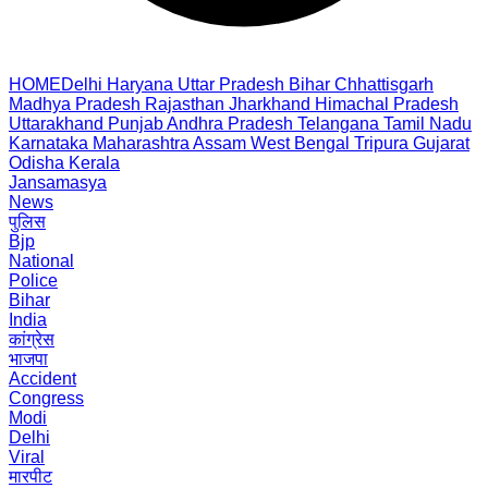
HOME
Delhi
Haryana
Uttar Pradesh
Bihar
Chhattisgarh
Madhya Pradesh
Rajasthan
Jharkhand
Himachal Pradesh
Uttarakhand
Punjab
Andhra Pradesh
Telangana
Tamil Nadu
Karnataka
Maharashtra
Assam
West Bengal
Tripura
Gujarat
Odisha
Kerala
Jansamasya
News
पुलिस
Bjp
National
Police
Bihar
India
कांग्रेस
भाजपा
Accident
Congress
Modi
Delhi
Viral
मारपीट