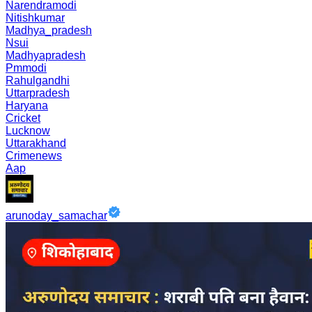
Narendramodi
Nitishkumar
Madhya_pradesh
Nsui
Madhyapradesh
Pmmodi
Rahulgandhi
Uttarpradesh
Haryana
Cricket
Lucknow
Uttarakhand
Crimenews
Aap
arunoday_samachar