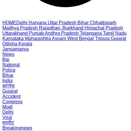
HOME
Delhi
Haryana
Uttar Pradesh
Bihar
Chhattisgarh
Madhya Pradesh
Rajasthan
Jharkhand
Himachal Pradesh
Uttarakhand
Punjab
Andhra Pradesh
Telangana
Tamil Nadu
Karnataka
Maharashtra
Assam
West Bengal
Tripura
Gujarat
Odisha
Kerala
Jansamasya
News
Bjp
National
Police
Bihar
India
कांग्रेस
Gujarat
Accident
Congress
Modi
Delhi
Viral
मारपीट
Breakingnews