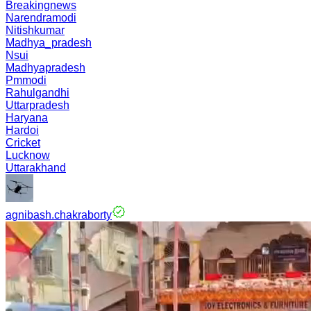
Breakingnews
Narendramodi
Nitishkumar
Madhya_pradesh
Nsui
Madhyapradesh
Pmmodi
Rahulgandhi
Uttarpradesh
Haryana
Hardoi
Cricket
Lucknow
Uttarakhand
agnibash.chakraborty