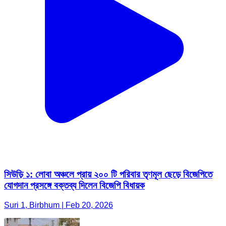
সিউড়ি ১: লোবা অঞ্চলে প্রায় ২০০ টি পরিবার তৃণমূল ছেড়ে বিজেপিতে
যোগদান প্রসঙ্গে বক্তব্য দিলেন বিজেপি বিধায়ক
Suri 1, Birbhum | Feb 20, 2026