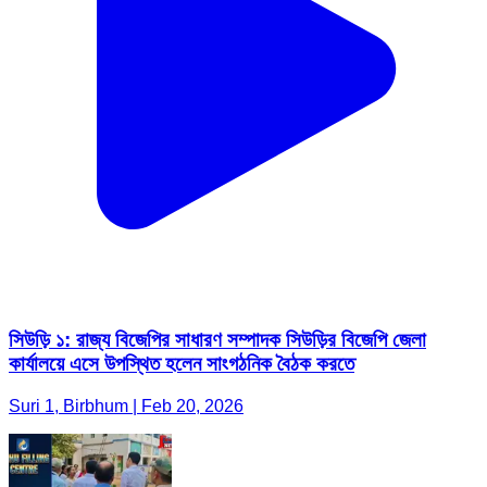
সিউড়ি ১: রাজ্য বিজেপির সাধারণ সম্পাদক সিউড়ির বিজেপি জেলা
কার্যালয়ে এসে উপস্থিত হলেন সাংগঠনিক বৈঠক করতে
Suri 1, Birbhum | Feb 20, 2026