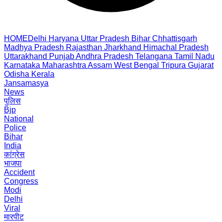
HOME
Delhi
Haryana
Uttar Pradesh
Bihar
Chhattisgarh
Madhya Pradesh
Rajasthan
Jharkhand
Himachal Pradesh
Uttarakhand
Punjab
Andhra Pradesh
Telangana
Tamil Nadu
Karnataka
Maharashtra
Assam
West Bengal
Tripura
Gujarat
Odisha
Kerala
Jansamasya
News
पुलिस
Bjp
National
Police
Bihar
India
कांग्रेस
भाजपा
Accident
Congress
Modi
Delhi
Viral
मारपीट