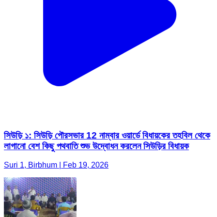
সিউড়ি ১: সিউড়ি পৌরসভার 12 নাম্বার ওয়ার্ডে বিধায়কের তহবিল থেকে
লাগানো বেশ কিছু পথবাতি শুভ উদ্বোধন করলেন সিউড়ির বিধায়ক
Suri 1, Birbhum | Feb 19, 2026