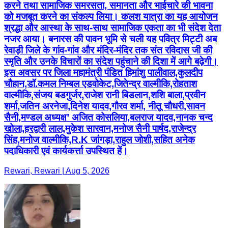
करने तथा सामाजिक समरसता, समानता और भाईचारे की भावना
को मजबूत करने का संकल्प लिया। कलश यात्रा का यह आयोजन
श्रद्धा और आस्था के साथ-साथ सामाजिक एकता का भी संदेश देता
नजर आया। बनारस की पावन भूमि से चली यह पवित्र मिट्टी अब
रेवाड़ी जिले के गांव-गांव और मंदिर-मंदिर तक संत रविदास जी की
स्मृति और उनके विचारों का संदेश पहुंचाने की दिशा में आगे बढ़ेगी।
इस अवसर पर जिला महामंत्री पंडित हिमांशु पालीवाल,कुलदीप
चौहान,डॉ.कमल निम्बल एडवोकेट,जितेन्द्र वाल्मीकि,रोहताश
वाल्मीकि,संजय बडगुर्जर,राजेश रानी बिडलान,शशि बाला,प्रवीन
शर्मा,जतिन अरनेजा,दिनेश यादव,गौरव शर्मा, नीतू चौधरी,सावन
सैनी,मण्डल अध्यक्ष’ अजित कोसलिया,बलराज यादव,नानक चन्द
खोला,हरद्वारी लाल,मुकेश सारवान,मनोज सैनी पार्षद,राजेन्द्र
सिंह,मनोज वाल्मीकि,R.K जांगड़ा,राहुल जोशी,सहित अनेक
पदाधिकारी एवं कार्यकर्त्ता उपस्थित हें।
Rewari, Rewari | Aug 5, 2026