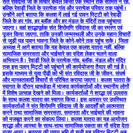
संत रविदास जी के विचार केवल किसी एक स्थान तक सीमित न रहें,
बल्कि रेवाड़ी जिले के प्रत्येक गांव और प्रत्येक परिवार तक पहुंचें।
उन्होंने आगे बताया कि कलश में लाई गई पावन मिट्टी को रेवाड़ी
जिले के हर गांव, हर ब्लॉक और हर मंडल के मंदिरों तक पहुंचाया
जाएगा। वहां श्रद्धापूर्वक संत शिरोमणि रविदास जी का स्मरण एवं
पूजन किया जाएगा, ताकि उनकी जन्मस्थली और उनके महान विचारों
से जुड़ी यह पावन भावना जिले के कोने-कोने तक पहुंच सके। जिला
अध्यक्ष ने आगे बताया कि यह केवल एक कलश यात्रा नहीं, बल्कि
सामाजिक समरसता और भाईचारे का संदेश लेकर चलने वाला
अभियान है। रेवाड़ी जिले के प्रत्येक गांव, ब्लॉक, मंडल और मंदिर
तक इस पावन मिट्टी को पहुंचाने की कार्ययोजना तैयार की गई है।
इसके माध्यम से युवा पीढ़ी को भी संत रविदास जी के जीवन, संघर्ष
और मानवतावादी विचारों से परिचित कराया जाएगा। कलश यात्रा के
स्वागत के दौरान धारूहेड़ा में भाजपा कार्यकर्ताओं और स्थानीय लोगों
में विशेष उत्साह देखने को मिला। कार्यकर्ताओं ने श्रद्धा एवं उल्लास
के साथ कलश यात्रा का स्वागत किया। इस अवसर पर उपस्थित
कार्यकर्ताओं ने संत शिरोमणि रविदास जी के आदर्शों को आत्मसात
करने तथा सामाजिक समरसता, समानता और भाईचारे की भावना
को मजबूत करने का संकल्प लिया। कलश यात्रा का यह आयोजन
श्रद्धा और आस्था के साथ-साथ सामाजिक एकता का भी संदेश देता
नजर आया। बनारस की पावन भूमि से चली यह पवित्र मिट्टी अब