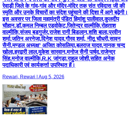
रेवाड़ी जिले के गांव-गांव और मंदिर-मंदिर तक संत रविदास जी की
स्मृति और उनके विचारों का संदेश पहुंचाने की दिशा में आगे बढ़ेगी।
इस अवसर पर जिला महामंत्री पंडित हिमांशु पालीवाल,कुलदीप
चौहान,डॉ.कमल निम्बल एडवोकेट,जितेन्द्र वाल्मीकि,रोहताश
वाल्मीकि,संजय बडगुर्जर,राजेश रानी बिडलान,शशि बाला,प्रवीन
शर्मा,जतिन अरनेजा,दिनेश यादव,गौरव शर्मा, नीतू चौधरी,सावन
सैनी,मण्डल अध्यक्ष’ अजित कोसलिया,बलराज यादव,नानक चन्द
खोला,हरद्वारी लाल,मुकेश सारवान,मनोज सैनी पार्षद,राजेन्द्र
सिंह,मनोज वाल्मीकि,R.K जांगड़ा,राहुल जोशी,सहित अनेक
पदाधिकारी एवं कार्यकर्त्ता उपस्थित हें।
Rewari, Rewari | Aug 5, 2026