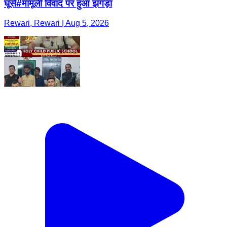
घूंसे#मामूली विवाद पर हुआ झगड़ा
Rewari, Rewari | Aug 5, 2026