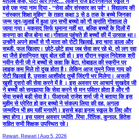
मतलब केक, पार्टी और गिफ्ट... लेकिन राज इंटरनेशनल स्कूल ने
इसे एक नया नाम दिया - "सेवा और संस्कार का पर्व"। विद्यालय की
"संस्कार शिक्षा मुहिम" के तहत कक्षा 3 से 8 तक के बच्चे जिनका
जन्म जून-जुलाई में हुआ उन सभी बच्चो को गौ क्रांति गोशाला ले
जाया गया। मकसद सिर्फ घुमाना नहीं था, बल्कि बच्चों के दिलों में
करुणा का बीज बोना था।गोशाला पहुंचते ही बच्चों की में उत्साह था।
उन्होंने अपने हाथों से गौ माता को रोटी खिलाई, हरा चारा डाला और
सब्ज़ी, फल खिलाए। छोटे-छोटे हाथ जब सेवा कर रहे थे, तो लग रहा
था जैसे इंसानियत खुद बोल रही हो। इस दौरान स्कूल निदेशक श्री
नवीन सैनी जी ने बच्चों से कहा कि बेटा, मोबाइल की स्क्रीन पर
लाइक कम मिले तो दुख होता है। लेकिन आज तुमने जिस गाय को
रोटी खिलाई है, उसका आशीर्वाद तुम्हें जिंदगी भर मिलेगा। असली
खुशी दुसरो की सेवा करने में है । इस अवसर पर आचार्य सुखदेव जी
ने बच्चों को समझाया कि सेवा करने से मन पवित्र होता है और गौ
सेवा सबसे बड़ी सेवा है। पीआरओ राजेश शर्मा जी ने बताया कि इस
मुहीम से प्रेरित हो कर बच्चो ने संकल्प लिया की वह, अगला
जन्मदिन भी हम यहीं मनाएंगे। इससे बड़ा इनाम स्कूल के लिए और
क्या होगा। इस पावन अवसर ज्योति ,रिया ,रितिक, कुनाल, हितेश
सहित सभी शिक्षक उपस्थित रहे।
Rewari, Rewari | Aug 5, 2026