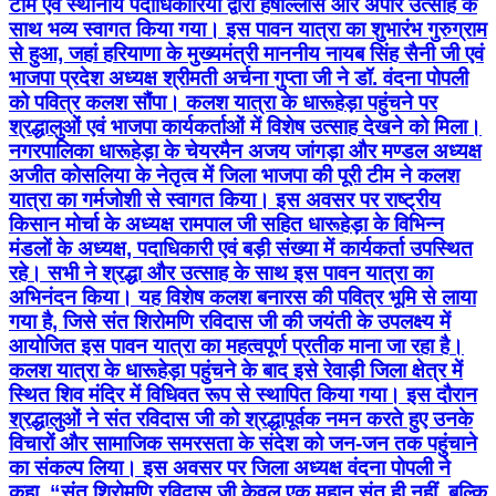
टीम एवं स्थानीय पदाधिकारियों द्वारा हर्षोल्लास और अपार उत्साह के
साथ भव्य स्वागत किया गया। इस पावन यात्रा का शुभारंभ गुरुग्राम
से हुआ, जहां हरियाणा के मुख्यमंत्री माननीय नायब सिंह सैनी जी एवं
भाजपा प्रदेश अध्यक्ष श्रीमती अर्चना गुप्ता जी ने डॉ. वंदना पोपली
को पवित्र कलश सौंपा। कलश यात्रा के धारूहेड़ा पहुंचने पर
श्रद्धालुओं एवं भाजपा कार्यकर्ताओं में विशेष उत्साह देखने को मिला।
नगरपालिका धारूहेड़ा के चेयरमैन अजय जांगड़ा और मण्डल अध्यक्ष
अजीत कोसलिया के नेतृत्व में जिला भाजपा की पूरी टीम ने कलश
यात्रा का गर्मजोशी से स्वागत किया। इस अवसर पर राष्ट्रीय
किसान मोर्चा के अध्यक्ष रामपाल जी सहित धारूहेड़ा के विभिन्न
मंडलों के अध्यक्ष, पदाधिकारी एवं बड़ी संख्या में कार्यकर्ता उपस्थित
रहे। सभी ने श्रद्धा और उत्साह के साथ इस पावन यात्रा का
अभिनंदन किया। यह विशेष कलश बनारस की पवित्र भूमि से लाया
गया है, जिसे संत शिरोमणि रविदास जी की जयंती के उपलक्ष्य में
आयोजित इस पावन यात्रा का महत्वपूर्ण प्रतीक माना जा रहा है।
कलश यात्रा के धारूहेड़ा पहुंचने के बाद इसे रेवाड़ी जिला क्षेत्र में
स्थित शिव मंदिर में विधिवत रूप से स्थापित किया गया। इस दौरान
श्रद्धालुओं ने संत रविदास जी को श्रद्धापूर्वक नमन करते हुए उनके
विचारों और सामाजिक समरसता के संदेश को जन-जन तक पहुंचाने
का संकल्प लिया। इस अवसर पर जिला अध्यक्ष वंदना पोपली ने
कहा, “संत शिरोमणि रविदास जी केवल एक महान संत ही नहीं, बल्कि