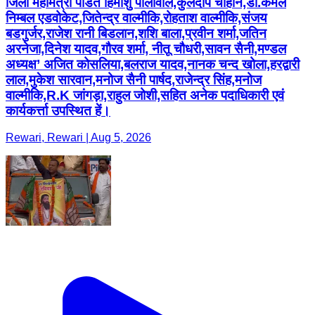
जिला महामंत्री पंडित हिमांशु पालीवाल,कुलदीप चौहान,डॉ.कमल
निम्बल एडवोकेट,जितेन्द्र वाल्मीकि,रोहताश वाल्मीकि,संजय
बडगुर्जर,राजेश रानी बिडलान,शशि बाला,प्रवीन शर्मा,जतिन
अरनेजा,दिनेश यादव,गौरव शर्मा, नीतू चौधरी,सावन सैनी,मण्डल
अध्यक्ष’ अजित कोसलिया,बलराज यादव,नानक चन्द खोला,हरद्वारी
लाल,मुकेश सारवान,मनोज सैनी पार्षद,राजेन्द्र सिंह,मनोज
वाल्मीकि,R.K जांगड़ा,राहुल जोशी,सहित अनेक पदाधिकारी एवं
कार्यकर्त्ता उपस्थित हें।
Rewari, Rewari | Aug 5, 2026