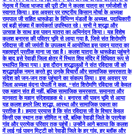
नेतृत्व में जिला भाजपा की पूरी टीम ने कलश यात्रा का गर्मजोशी से
स्वागत किया। इस अवसर पर राष्ट्रीय किसान मोर्चा के अध्यक्ष
रामपाल जी सहित धारूहेड़ा के विभिन्न मंडलों के अध्यक्ष, पदाधिकारी
एवं बड़ी संख्या में कार्यकर्ता उपस्थित रहे। सभी ने श्रद्धा और
उत्साह के साथ इस पावन यात्रा का अभिनंदन किया। यह विशेष
कलश बनारस की पवित्र भूमि से लाया गया है, जिसे संत शिरोमणि
रविदास जी की जयंती के उपलक्ष्य में आयोजित इस पावन यात्रा का
महत्वपूर्ण प्रतीक माना जा रहा है। कलश यात्रा के धारूहेड़ा पहुंचने
के बाद इसे रेवाड़ी जिला क्षेत्र में स्थित शिव मंदिर में विधिवत रूप से
स्थापित किया गया। इस दौरान श्रद्धालुओं ने संत रविदास जी को
श्रद्धापूर्वक नमन करते हुए उनके विचारों और सामाजिक समरसता के
संदेश को जन-जन तक पहुंचाने का संकल्प लिया। इस अवसर पर
जिला अध्यक्ष वंदना पोपली ने कहा, “संत शिरोमणि रविदास जी केवल
एक महान संत ही नहीं, बल्कि सामाजिक समरसता, समानता और
मानवता के महान संदेशवाहक थे। बनारस की पावन भूमि से आया
यह कलश हमारे लिए श्रद्धा, आस्था और सामाजिक एकता का
प्रतीक है। हमारा प्रयास है कि संत रविदास जी के विचार केवल
किसी एक स्थान तक सीमित न रहें, बल्कि रेवाड़ी जिले के प्रत्येक
गांव और प्रत्येक परिवार तक पहुंचें। उन्होंने आगे बताया कि कलश
में लाई गई पावन मिट्टी को रेवाड़ी जिले के हर गांव, हर ब्लॉक और