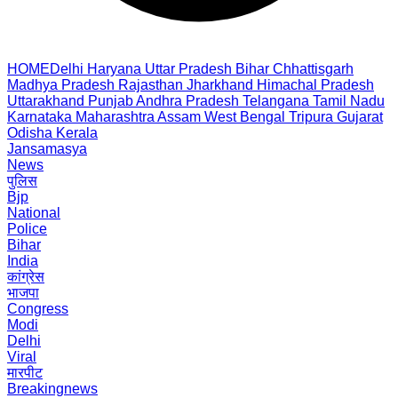
HOME
Delhi
Haryana
Uttar Pradesh
Bihar
Chhattisgarh
Madhya Pradesh
Rajasthan
Jharkhand
Himachal Pradesh
Uttarakhand
Punjab
Andhra Pradesh
Telangana
Tamil Nadu
Karnataka
Maharashtra
Assam
West Bengal
Tripura
Gujarat
Odisha
Kerala
Jansamasya
News
पुलिस
Bjp
National
Police
Bihar
India
कांग्रेस
भाजपा
Congress
Modi
Delhi
Viral
मारपीट
Breakingnews