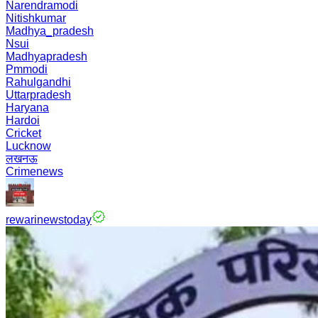
Narendramodi
Nitishkumar
Madhya_pradesh
Nsui
Madhyapradesh
Pmmodi
Rahulgandhi
Uttarpradesh
Haryana
Hardoi
Cricket
Lucknow
लखनऊ
Crimenews
rewarinewstoday