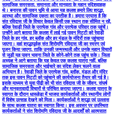
सामाजिक समरसता, समानता और मानवता के महान संदेशवाहक
थे। बनारस की पावन भूमि से आया यह कलश हमारे लिए श्रद्धा,
आस्था और सामाजिक एकता का प्रतीक है। हमारा प्रयास है कि
संत रविदास जी के विचार केवल किसी एक स्थान तक सीमित न रहें,
बल्कि रेवाड़ी जिले के प्रत्येक गांव और प्रत्येक परिवार तक पहुंचें।
उन्होंने आगे बताया कि कलश में लाई गई पावन मिट्टी को रेवाड़ी
जिले के हर गांव, हर ब्लॉक और हर मंडल के मंदिरों तक पहुंचाया
जाएगा। वहां श्रद्धापूर्वक संत शिरोमणि रविदास जी का स्मरण एवं
पूजन किया जाएगा, ताकि उनकी जन्मस्थली और उनके महान विचारों
से जुड़ी यह पावन भावना जिले के कोने-कोने तक पहुंच सके। जिला
अध्यक्ष ने आगे बताया कि यह केवल एक कलश यात्रा नहीं, बल्कि
सामाजिक समरसता और भाईचारे का संदेश लेकर चलने वाला
अभियान है। रेवाड़ी जिले के प्रत्येक गांव, ब्लॉक, मंडल और मंदिर
तक इस पावन मिट्टी को पहुंचाने की कार्ययोजना तैयार की गई है।
इसके माध्यम से युवा पीढ़ी को भी संत रविदास जी के जीवन, संघर्ष
और मानवतावादी विचारों से परिचित कराया जाएगा। कलश यात्रा के
स्वागत के दौरान धारूहेड़ा में भाजपा कार्यकर्ताओं और स्थानीय लोगों
में विशेष उत्साह देखने को मिला। कार्यकर्ताओं ने श्रद्धा एवं उल्लास
के साथ कलश यात्रा का स्वागत किया। इस अवसर पर उपस्थित
कार्यकर्ताओं ने संत शिरोमणि रविदास जी के आदर्शों को आत्मसात