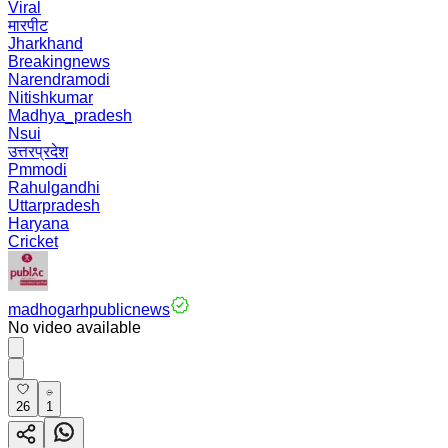
Viral
मारपीट
Jharkhand
Breakingnews
Narendramodi
Nitishkumar
Madhya_pradesh
Nsui
उत्तरप्रदेश
Pmmodi
Rahulgandhi
Uttarpradesh
Haryana
Cricket
madhogarhpublicnews
No video available
26
1