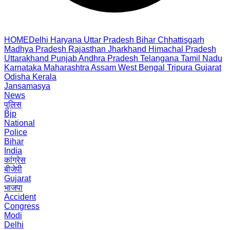
HOME
Delhi
Haryana
Uttar Pradesh
Bihar
Chhattisgarh
Madhya Pradesh
Rajasthan
Jharkhand
Himachal Pradesh
Uttarakhand
Punjab
Andhra Pradesh
Telangana
Tamil Nadu
Karnataka
Maharashtra
Assam
West Bengal
Tripura
Gujarat
Odisha
Kerala
Jansamasya
News
पुलिस
Bjp
National
Police
Bihar
India
कांग्रेस
बीजेपी
Gujarat
भाजपा
Accident
Congress
Modi
Delhi