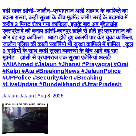
बड़ी खबर झांसी–जालौन–प्रयागराज अली अहमद के काफिले का
बदला रास्ता, कड़ी सुरक्षा के बीच मूवमेंट जारी! उरई के बड़ागांव में
करीब 2 मिनट रोका गया काफिला, इसके बाद अब बुंदेलखंड
एक्सप्रेसवे की बजाय झांसी-कानपुर हाईवे से होते हुए प्रयागराज की
ओर बढ़ रहा काफिला। आटा होते हुए कालपी पार कर चुका काफिला,
जालौन पुलिस की काली स्कॉर्पियो भी सुरक्षा काफिले में शामिल। कुल
6 गाड़ियों के साथ कड़ी सुरक्षा व्यवस्था के बीच आगे बढ़ रहा
मूवमेंट। झांसी से प्रयागराज तक सुरक्षा एजेंसियां अलर्ट!
#AliAhmed #Jalaun #Jhansi #Prayagraj #Orai
#Kalpi #Ata #BreakingNews #JalaunPolice
#UPPolice #SecurityAlert #Breaking
#LiveUpdate #Bundelkhand #UttarPradesh
Jalaun, Jalaun | Aug 8, 2026