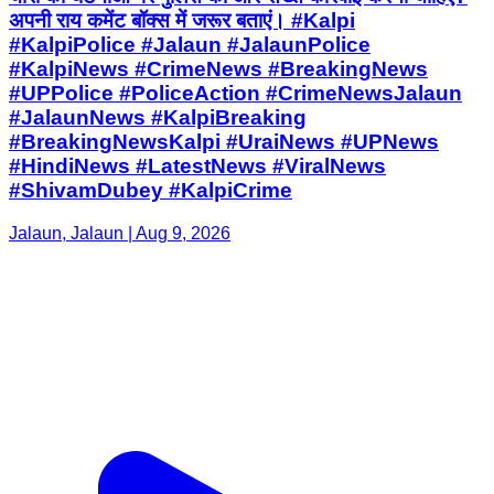
अपनी राय कमेंट बॉक्स में जरूर बताएं। #Kalpi
#KalpiPolice #Jalaun #JalaunPolice
#KalpiNews #CrimeNews #BreakingNews
#UPPolice #PoliceAction #CrimeNewsJalaun
#JalaunNews #KalpiBreaking
#BreakingNewsKalpi #UraiNews #UPNews
#HindiNews #LatestNews #ViralNews
#ShivamDubey #KalpiCrime
Jalaun, Jalaun | Aug 9, 2026