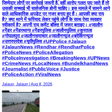
जिम्मेदार लोगों पर कार्रवाई जरूरी है, वहीं आरोप गलत पाए जाते हैं तो
उसकी सच्चाई भी सार्वजनिक होनी चाहिए। इस मामले में सामने आने
वाले आधिकारिक अपडेट पर नजर बनाए हुए हैं। आपकी क्या राय
है? क्या थाने में फरियाद लेकर पहुंचे लोगों के साथ ऐसा व्यवहार
स्वीकार्य है? अपनी राय कमेंट बॉक्स में जरूर बताइए। #जालौन
#रेंडर #रेंडरथाना #रेंडरपुलिस #जालौनपुलिस #कुरतला
#गोपालपुरा #जालौनसमाचार #जालौनन्यूज #ब्रेकिंगन्यूज
#उत्तरप्रदेश #यूपीपुलिस #UPPolice #Jalaun
#JalaunNews #Rendhar #RendharPolice
#PoliceNews #PoliceAllegation
#PoliceInvestigation #BreakingNews #UPNews
#CrimeNews #LocalNews #BundelkhandNews
#Journalist #PublicVoice #Justice
#PoliceAction #ViralNews
Jalaun, Jalaun | Aug 8, 2026