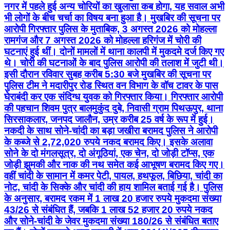
नगर में पहले हुई अन्य चोरियों का खुलासा कब होगा, यह सवाल अभी
भी लोगों के बीच चर्चा का विषय बना हुआ है। मुखबिर की सूचना पर
आरोपी गिरफ्तार पुलिस के मुताबिक, 3 अगस्त 2026 को मोहल्ला
रामगंज और 7 अगस्त 2026 को मोहल्ला हरिगंज में चोरी की
घटनाएं हुई थीं। दोनों मामलों में थाना कालपी में मुकदमे दर्ज किए गए
थे। चोरी की घटनाओं के बाद पुलिस आरोपी की तलाश में जुटी थी।
इसी दौरान रविवार सुबह करीब 5:30 बजे मुखबिर की सूचना पर
पुलिस टीम ने मदारीपुर रोड स्थित वन विभाग के वॉच टावर के पास
घेराबंदी कर एक संदिग्ध युवक को गिरफ्तार किया। गिरफ्तार आरोपी
की पहचान शिवम पुत्र बालमुकुंद दुबे, निवासी ग्राम पिथऊपुर, थाना
सिरसाकलार, जनपद जालौन, उम्र करीब 25 वर्ष के रूप में हुई।
नकदी के साथ सोने-चांदी का बड़ा जखीरा बरामद पुलिस ने आरोपी
के कब्जे से 2,72,020 रुपये नकद बरामद किए। इसके अलावा
सोने के दो मंगलसूत्र, दो अंगूठियां, एक चेन, दो जोड़ी टॉप्स, एक
जोड़ी झुमकी और नाक की नथ समेत कई आभूषण बरामद किए गए।
वहीं चांदी के सामान में कमर पेटी, पायल, हथफूल, बिछिया, चांदी का
नोट, चांदी के सिक्के और चांदी की हाय शामिल बताई गई है। पुलिस
के अनुसार, बरामद रकम में 1 लाख 20 हजार रुपये मुकदमा संख्या
43/26 से संबंधित हैं, जबकि 1 लाख 52 हजार 20 रुपये नकद
और सोने-चांदी के जेवर मुकदमा संख्या 180/26 से संबंधित बताए