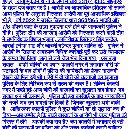
गए हैं। दोनों मुकदमे थाना कालपी में धारा 331(4)/305 बीएनएस
के तहत दर्ज बताए गए हैं। आरोपी का आपराधिक इतिहास भी सामने
आया पुलिस के अनुसार गिरफ्तार आरोपी का पूर्व आपराधिक इतिहास
भी है। वर्ष 2022 में उसके खिलाफ धारा 363/366 भादवि और
7/8 पॉक्सो एक्ट के तहत मुकदमा दर्ज होने की जानकारी पुलिस ने
दी है। पुलिस टीम की कार्रवाई आरोपी को गिरफ्तार करने वाली टीम
में उपनिरीक्षक विशाल भड़ाना, उपनिरीक्षक जितेन्द्र सिंह चन्देल,
आरक्षी हनीफ शाह और आरक्षी महेन्द्र कुमार शामिल रहे। पुलिस ने
आरोपी के खिलाफ आवश्यक विधिक कार्रवाई पूरी कर उसे न्यायालय
के समक्ष पेश किया, जहां से उसे जेल भेज दिया गया। अब बड़ा
सवाल—बाकी चोरियों का क्या? कालपी नगर में लगातार चोरी की
घटनाओं के बाद लोगों में पुलिस की कार्यशैली को लेकर नाराजगी
देखने को मिल रही थी। ऐसे में दो चोरी की घटनाओं का खुलासा
पुलिस के लिए निश्चित रूप से राहत की खबर है। लेकिन कालपी
नगर में पहले हुई अन्य चोरी की वारदातों का खुलासा कब होगा? यह
सवाल अब भी कायम है। पुलिस की इस कार्रवाई के बाद नगरवासियों
की नजरें अब उन मामलों पर टिकी हैं, जिनका खुलासा अभी बाकी
है। आखिरकार कालपी पुलिस ने कुछ चोरियों का तो खुलासा कर ही
दिया—अब उम्मीद है कि बाकी वारदातों के आरोपी भी जल्द पुलिस की
गिरफ्त में होंगे। आपकी क्या राय है? क्या कालपी में लगातार हो रही
चोरी की घटनाओं पर पुलिस को और सख्त कार्रवाई करनी चाहिए?