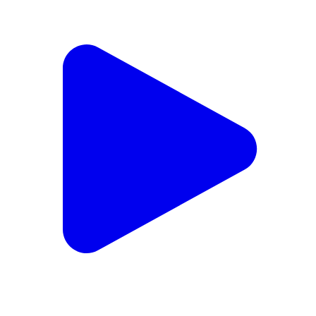
jalaun.. konch yuvati ne kiya vidio vayral
Jalaun, Jalaun | Aug 7, 2026
T&C
Privacy Policy
Contact Us
IPR