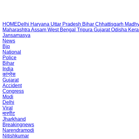
HOME
Delhi
Haryana
Uttar Pradesh
Bihar
Chhattisgarh
Madhy
Maharashtra
Assam
West Bengal
Tripura
Gujarat
Odisha
Kera
Jansamasya
News
Bjp
National
Police
Bihar
India
कांग्रेस
Gujarat
Accident
Congress
Modi
Delhi
Viral
मारपीट
Jharkhand
Breakingnews
Narendramodi
Nitishkumar