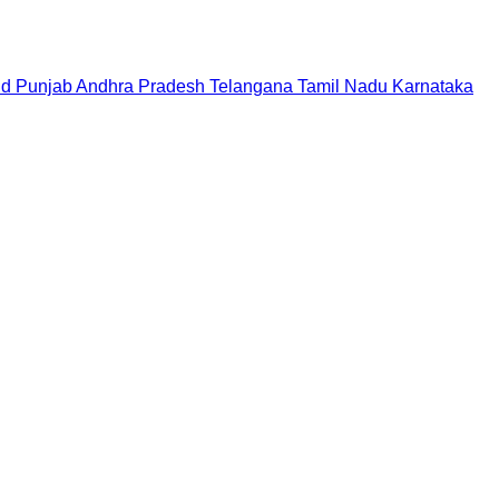
nd
Punjab
Andhra Pradesh
Telangana
Tamil Nadu
Karnataka