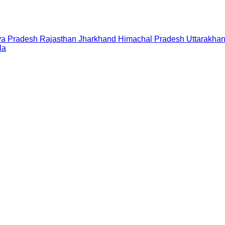
a Pradesh
Rajasthan
Jharkhand
Himachal Pradesh
Uttarakha
la