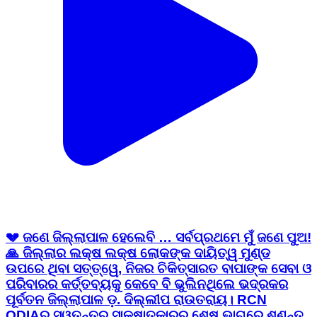
💔 ଜଣେ ଜିଲ୍ଲାପାଳ ହେଲେବି … ସର୍ବପ୍ରଥମେ ମୁଁ ଜଣେ ପୁଅ!
🙏 ଜିଲ୍ଲାର ଲକ୍ଷ ଲକ୍ଷ ଲୋକଙ୍କ ଦାୟିତ୍ୱ ମୁଣ୍ଡ
ଉପରେ ଥିବା ସତ୍ତ୍ୱେ, ନିଜର ଚିକିତ୍ସାରତ ବାପାଙ୍କ ସେବା ଓ
ପରିବାରର କର୍ତ୍ତବ୍ୟକୁ କେବେ ବି ଭୁଲିନଥିଲେ ଭଦ୍ରକର
ପୂର୍ବତନ ଜିଲ୍ଲାପାଳ ଡ଼. ଦିଲ୍ଲୀପ ରାଉତରାୟ। RCN
ODIAର ସ୍ୱତନ୍ତ୍ର ସାକ୍ଷାତକାରର ଶେଷ ଭାଗରେ ଶୁଣନ୍ତୁ