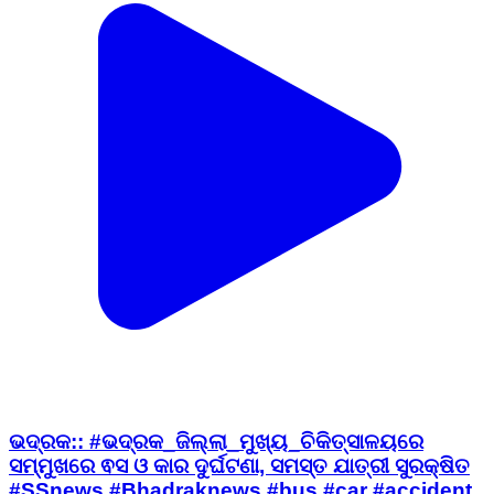
ଭଦ୍ରକ:: #ଭଦ୍ରକ_ଜିଲ୍ଲା_ମୁଖ୍ୟ_ଚିକିତ୍ସାଳୟରେ
ସମ୍ମୁଖରେ ଵସ ଓ କାର ଦୁର୍ଘଟଣା, ସମସ୍ତ ଯାତ୍ରୀ ସୁରକ୍ଷିତ
#SSnews #Bhadraknews #bus #car #accident