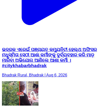
ଭଦ୍ରକ ଏରେଇଁ ପଞ୍ଚାୟତ କମ୍ୟୁନିଟୀ ହେଲ୍ଥ ଅଫିସର
ମଧୁସ୍ମିତା ସେଠୀ ଆଶା କର୍ମୀଙ୍କୁ ଦୁର୍ବ୍ୟବହାର କରି ମାଡ଼
ମାରିବା ଅଭିଯୋଗ ଆଣିଲେ ଆଶା କର୍ମୀ ।
#citykhabarbhadrak
Bhadrak Rural, Bhadrak | Aug 6, 2026