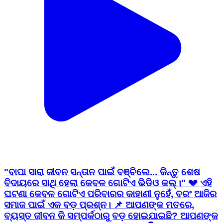
"ବାପା ସାରା ଜୀବନ ସନ୍ତାନ ପାଇଁ ବଞ୍ଚିଲେ... କିନ୍ତୁ ଶେଷ
ବିଦାୟରେ ସାଥି ହେଲା କେବଳ ଗୋଟିଏ ଭିଡିଓ କଲ୍।" 💔 ଏହି
ଘଟଣା କେବଳ ଗୋଟିଏ ପରିବାରର କାହାଣୀ ନୁହେଁ, ବରଂ ଆଜିର
ସମାଜ ପାଇଁ ଏକ ବଡ଼ ପ୍ରଶ୍ନ। 📌 ଆପଣଙ୍କ ମତରେ,
ବ୍ୟସ୍ତ ଜୀବନ କି ସମ୍ପର୍କଠାରୁ ବଡ଼ ହୋଇଯାଇଛି? ଆପଣଙ୍କ