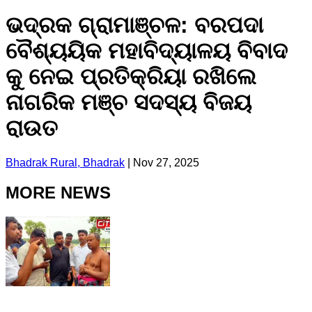
ଭଦ୍ରକ ଗ୍ରାମାଞ୍ଚଳ: ବରପଦା
ବୈଶ୍ୟୟିକ ମହାବିଦ୍ୟାଳୟ ବିବାଦ
କୁ ନେଇ ପ୍ରତିକ୍ରିୟା ରଖିଲେ
ନାଗରିକ ମଞ୍ଚ ସଦସ୍ୟ ବିଜୟ
ରାଉତ
Bhadrak Rural, Bhadrak
|
Nov 27, 2025
MORE NEWS