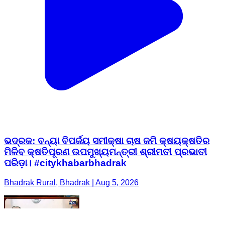
ଭଦ୍ରକ: ବନ୍ୟା ବିପର୍ଜୟ ସମୀକ୍ଷା ଚାଷ ଜମି କ୍ଷୟକ୍ଷତିର
ମିଳିବ କ୍ଷତିପୂରଣ ଉପମୁଖ୍ୟମନ୍ତ୍ରୀ ଶ୍ରୀମତୀ ପ୍ରଭାତୀ
ପରିଡ଼ା। #citykhabarbhadrak
Bhadrak Rural, Bhadrak | Aug 5, 2026