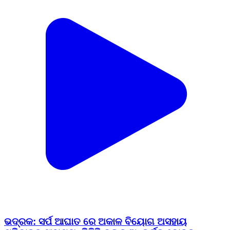
ଭଦ୍ରକ: ସର୍ପ ଆଘାତ ରେ ଅକାଳ ବିୟୋଗ ଅସହାୟ