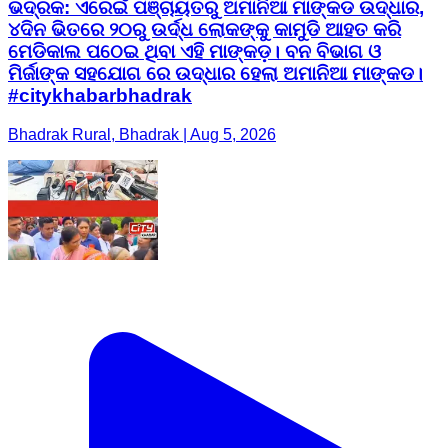
ଭଦ୍ରକ: ଏରେଇଁ ପଞ୍ଚାୟତରୁ ଅମାନିଆ ମାଙ୍କଡ ଉଦ୍ଧାର,
୪ଦିନ ଭିତରେ ୨୦ରୁ ଉର୍ଦ୍ଧ ଲୋକଙ୍କୁ କାମୁଡି ଆହତ କରି
ମେଡିକାଲ ପଠେଇ ଥିବା ଏହି ମାଙ୍କଡ଼। ବନ ବିଭାଗ ଓ
ମିର୍ଜାଙ୍କ ସହଯୋଗ ରେ ଉଦ୍ଧାର ହେଲା ଅମାନିଆ ମାଙ୍କଡ।
#citykhabarbhadrak
Bhadrak Rural, Bhadrak | Aug 5, 2026