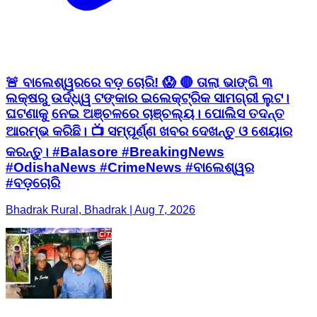
🚨 ବାଲେଶ୍ୱରରେ ବଡ଼ ଚୋରି! 😱 🔴 ତାଲା ଭାଙ୍ଗି ୩
ଲକ୍ଷରୁ ଉର୍ଦ୍ଧ୍ୱ ଟଙ୍କାର ଇଲେକ୍ଟ୍ରିକ ସାମଗ୍ରୀ ଲୁଟ।
ଘଟଣାକୁ ନେଇ ଅଞ୍ଚଳରେ ଚାଞ୍ଚଲ୍ୟ। ପୋଲିସ ତଦନ୍ତ
ଆରମ୍ଭ କରିଛି। 📺 ସମ୍ପୂର୍ଣ୍ଣ ଖବର ଦେଖନ୍ତୁ ଓ ଶେୟାର
କରନ୍ତୁ। #Balasore #BreakingNews
#OdishaNews #CrimeNews #ବାଲେଶ୍ୱର
#ବଡ଼ଚୋରି
Bhadrak Rural, Bhadrak | Aug 7, 2026