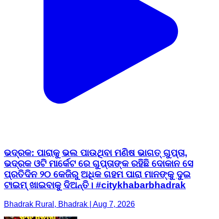
ଭଦ୍ରକ: ପାରାକୁ ଭଲ ପାଉଥିବା ମଣିଷ ଭାଗତ୍ ଗୁପ୍ତା,
ଭଦ୍ରକ ଓଟି ମାର୍କେଟ ରେ ଗୁପ୍ତାଙ୍କ ରହିଛି ଦୋକାନ ସେ
ପ୍ରତିଦିନ ୨୦ କେଜିରୁ ଅଧିକ ଗହମ ପାରା ମାନଙ୍କୁ ଦୁଇ
ଟାଇମ୍ ଖାଇବାକୁ ଦିଅନ୍ତି। #citykhabarbhadrak
Bhadrak Rural, Bhadrak | Aug 7, 2026