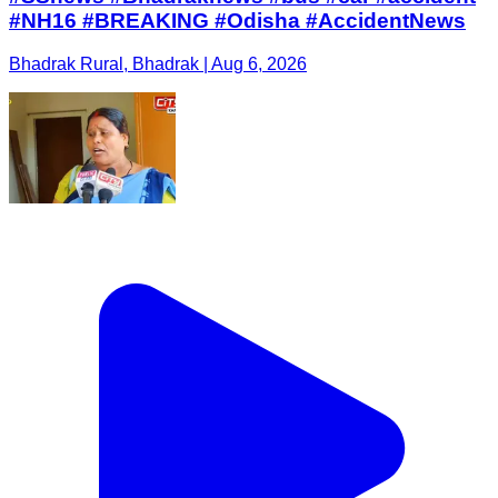
#NH16 #BREAKING #Odisha #AccidentNews
Bhadrak Rural, Bhadrak | Aug 6, 2026