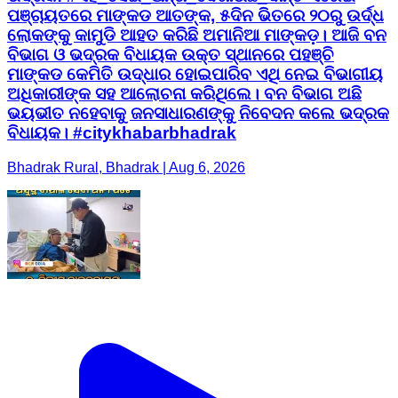
ପଞ୍ଚାୟତରେ ମାଙ୍କଡ ଆତଙ୍କ, ୫ଦିନ ଭିତରେ ୨୦ରୁ ଉର୍ଦ୍ଧ
ଲୋକଙ୍କୁ କାମୁଡି ଆହତ କରିଛି ଅମାନିଆ ମାଙ୍କଡ଼। ଆଜି ବନ
ବିଭାଗ ଓ ଭଦ୍ରକ ବିଧାୟକ ଉକ୍ତ ସ୍ଥାନରେ ପହଞ୍ଚି
ମାଙ୍କଡ କେମିତି ଉଦ୍ଧାର ହୋଇପାରିବ ଏଥି ନେଇ ବିଭାଗୀୟ
ଅଧିକାରୀଙ୍କ ସହ ଆଲୋଚନା କରିଥିଲେ। ବନ ବିଭାଗ ଅଛି
ଭୟଭୀତ ନହେବାକୁ ଜନସାଧାରଣଙ୍କୁ ନିବେଦନ କଲେ ଭଦ୍ରକ
ବିଧାୟକ। #citykhabarbhadrak
Bhadrak Rural, Bhadrak | Aug 6, 2026