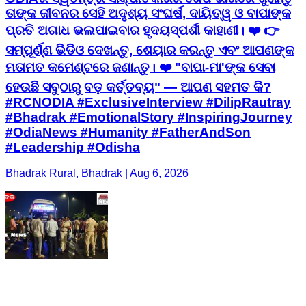
ତାଙ୍କ ଜୀବନର ସେହି ଅଦୃଶ୍ୟ ସଂଘର୍ଷ, ଦାୟିତ୍ୱ ଓ ବାପାଙ୍କ
ପ୍ରତି ଅଗାଧ ଭଲପାଇବାର ହୃଦୟସ୍ପର୍ଶୀ କାହାଣୀ। ❤️ 👉
ସମ୍ପୂର୍ଣ୍ଣ ଭିଡିଓ ଦେଖନ୍ତୁ, ଶେୟାର କରନ୍ତୁ ଏବଂ ଆପଣଙ୍କ
ମତାମତ କମେଣ୍ଟରେ ଜଣାନ୍ତୁ। ❤️ "ବାପା-ମା'ଙ୍କ ସେବା
ହେଉଛି ସବୁଠାରୁ ବଡ଼ କର୍ତ୍ତବ୍ୟ" — ଆପଣ ସହମତ କି?
#RCNODIA #ExclusiveInterview #DilipRautray
#Bhadrak #EmotionalStory #InspiringJourney
#OdiaNews #Humanity #FatherAndSon
#Leadership #Odisha
Bhadrak Rural, Bhadrak | Aug 6, 2026