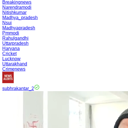
Breakingnews
Narendramodi
Nitishkumar
Madhya_pradesh
Nsui
Madhyapradesh
Pmmodi
Rahulgandhi
Uttarpradesh
Haryana
Cricket
Lucknow
Uttarakhand
Crimenews
subhrakantar_2