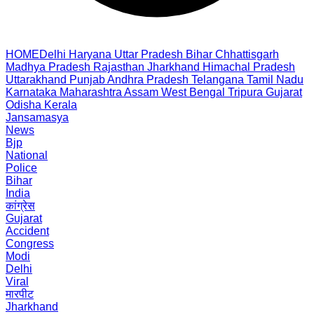
HOME
Delhi
Haryana
Uttar Pradesh
Bihar
Chhattisgarh
Madhya Pradesh
Rajasthan
Jharkhand
Himachal Pradesh
Uttarakhand
Punjab
Andhra Pradesh
Telangana
Tamil Nadu
Karnataka
Maharashtra
Assam
West Bengal
Tripura
Gujarat
Odisha
Kerala
Jansamasya
News
Bjp
National
Police
Bihar
India
कांग्रेस
Gujarat
Accident
Congress
Modi
Delhi
Viral
मारपीट
Jharkhand