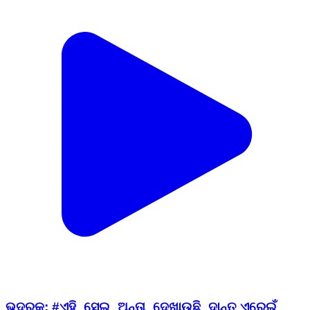
ଭଦ୍ରକ: #ଏହି_ସେଇ_ଅନ୍ତା_ଦେଖାଉଛି_ଦାନ୍ତ ଏରେଇଁ