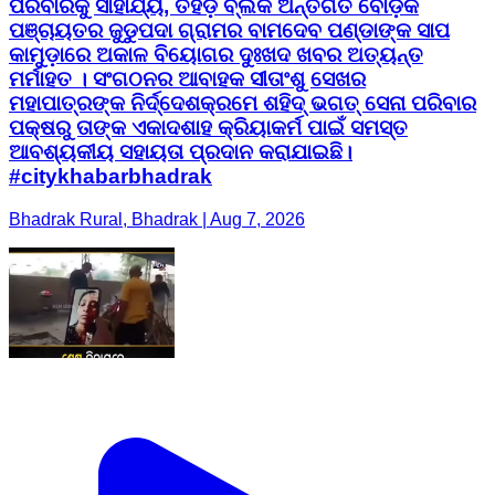
ପରିବାରକୁ ସାହାଯ୍ୟ, ତିହିଡ଼ି ବ୍ଲକ ଅନ୍ତର୍ଗତ ବୋଡ଼କ
ପଞ୍ଚାୟତର ଜୁଡୁପଦା ଗ୍ରାମର ବାମଦେବ ପଣ୍ଡାଙ୍କ ସାପ
କାମୁଡ଼ାରେ ଅକାଳ ବିୟୋଗର ଦୁଃଖଦ ଖବର ଅତ୍ୟନ୍ତ
ମର୍ମାହତ । ସଂଗଠନର ଆବାହକ ସୀତାଂଶୁ ସେଖର
ମହାପାତ୍ରଙ୍କ ନିର୍ଦ୍ଦେଶକ୍ରମେ ଶହିଦ୍ ଭଗତ୍ ସେନା ପରିବାର
ପକ୍ଷରୁ ତାଙ୍କ ଏକାଦଶାହ କ୍ରିୟାକର୍ମ ପାଇଁ ସମସ୍ତ
ଆବଶ୍ୟକୀୟ ସହାୟତା ପ୍ରଦାନ କରାଯାଇଛି।
#citykhabarbhadrak
Bhadrak Rural, Bhadrak | Aug 7, 2026