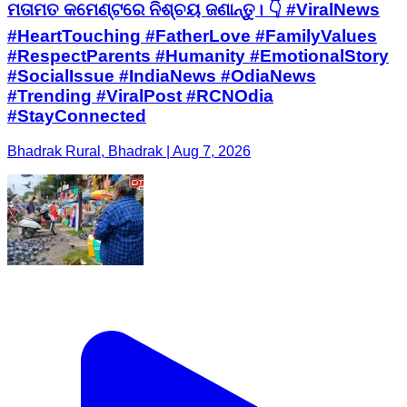
ମତାମତ କମେଣ୍ଟରେ ନିଶ୍ଚୟ ଜଣାନ୍ତୁ। 👇 #ViralNews
#HeartTouching #FatherLove #FamilyValues
#RespectParents #Humanity #EmotionalStory
#SocialIssue #IndiaNews #OdiaNews
#Trending #ViralPost #RCNOdia
#StayConnected
Bhadrak Rural, Bhadrak | Aug 7, 2026