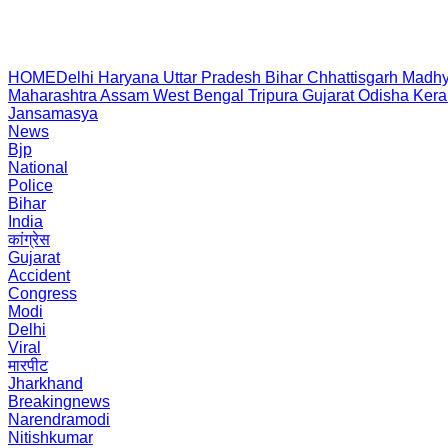
HOME
Delhi
Haryana
Uttar Pradesh
Bihar
Chhattisgarh
Madhy
Maharashtra
Assam
West Bengal
Tripura
Gujarat
Odisha
Kera
Jansamasya
News
Bjp
National
Police
Bihar
India
कांग्रेस
Gujarat
Accident
Congress
Modi
Delhi
Viral
मारपीट
Jharkhand
Breakingnews
Narendramodi
Nitishkumar