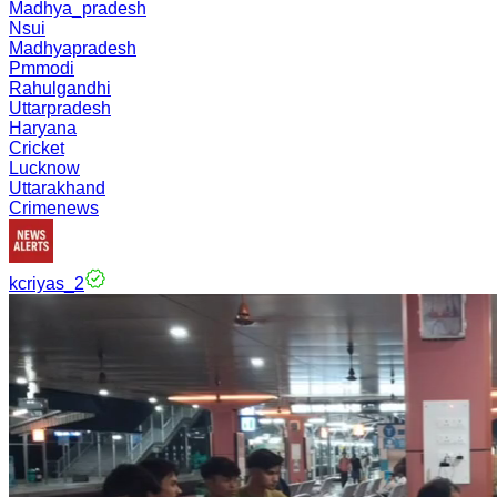
Madhya_pradesh
Nsui
Madhyapradesh
Pmmodi
Rahulgandhi
Uttarpradesh
Haryana
Cricket
Lucknow
Uttarakhand
Crimenews
kcriyas_2