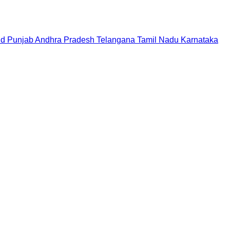
nd
Punjab
Andhra Pradesh
Telangana
Tamil Nadu
Karnataka