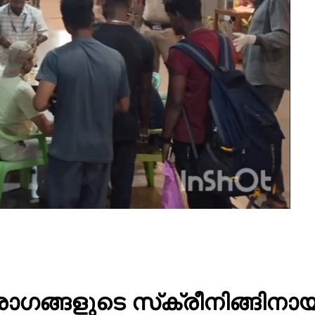
് രോഗങ്ങളുടെ സ്‌ക്രീനിങ്ങി