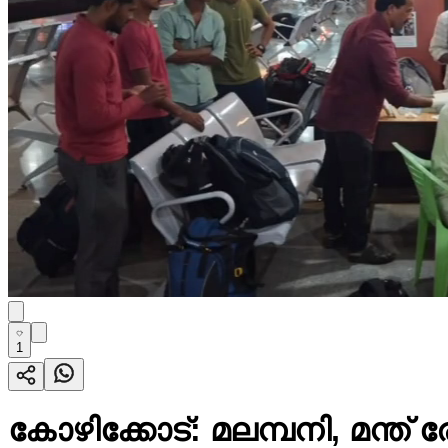
1
കോഴിക്കോട്: മലമ്പനി, മന്ത