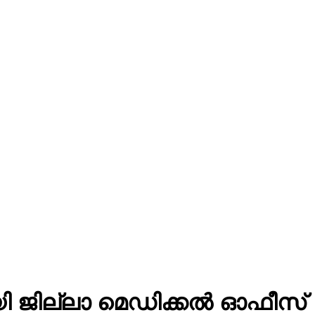
നായി ജില്ലാ മെഡിക്കൽ ഓഫീസ്