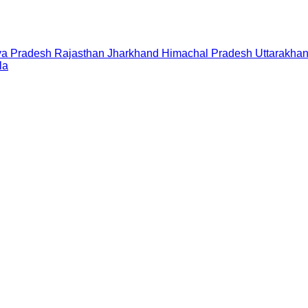
a Pradesh
Rajasthan
Jharkhand
Himachal Pradesh
Uttarakha
la