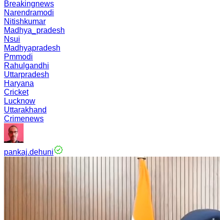
Breakingnews
Narendramodi
Nitishkumar
Madhya_pradesh
Nsui
Madhyapradesh
Pmmodi
Rahulgandhi
Uttarpradesh
Haryana
Cricket
Lucknow
Uttarakhand
Crimenews
pankaj.dehuni