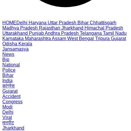
HOME
Delhi
Haryana
Uttar Pradesh
Bihar
Chhattisgarh
Madhya Pradesh
Rajasthan
Jharkhand
Himachal Pradesh
Uttarakhand
Punjab
Andhra Pradesh
Telangana
Tamil Nadu
Karnataka
Maharashtra
Assam
West Bengal
Tripura
Gujarat
Odisha
Kerala
Jansamasya
News
Bjp
National
Police
Bihar
India
कांग्रेस
Gujarat
Accident
Congress
Modi
Delhi
Viral
मारपीट
Jharkhand