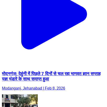
मोदनगंज: देहुंनी में पिछले 7 दिनों से चल रहा भागवत ज्ञान सप्ताह
यज्ञ भंडारे के साथ समाप्त हुआ
Modanganj, Jehanabad | Feb 8, 2026