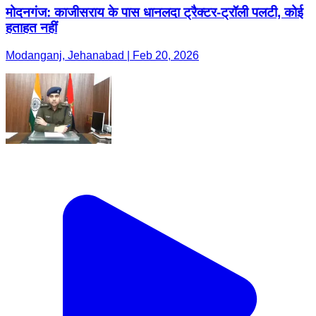
मोदनगंज: काजीसराय के पास धानलदा ट्रैक्टर-ट्रॉली पलटी, कोई
हताहत नहीं
Modanganj, Jehanabad | Feb 20, 2026