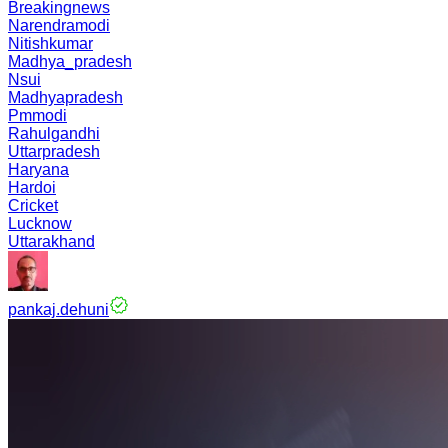
Breakingnews
Narendramodi
Nitishkumar
Madhya_pradesh
Nsui
Madhyapradesh
Pmmodi
Rahulgandhi
Uttarpradesh
Haryana
Hardoi
Cricket
Lucknow
Uttarakhand
pankaj.dehuni