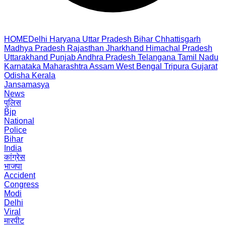
HOME
Delhi
Haryana
Uttar Pradesh
Bihar
Chhattisgarh
Madhya Pradesh
Rajasthan
Jharkhand
Himachal Pradesh
Uttarakhand
Punjab
Andhra Pradesh
Telangana
Tamil Nadu
Karnataka
Maharashtra
Assam
West Bengal
Tripura
Gujarat
Odisha
Kerala
Jansamasya
News
पुलिस
Bjp
National
Police
Bihar
India
कांग्रेस
भाजपा
Accident
Congress
Modi
Delhi
Viral
मारपीट