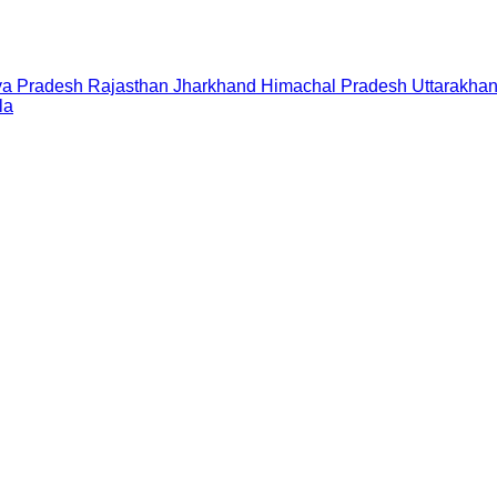
a Pradesh
Rajasthan
Jharkhand
Himachal Pradesh
Uttarakha
la