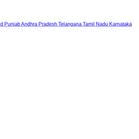
nd
Punjab
Andhra Pradesh
Telangana
Tamil Nadu
Karnataka