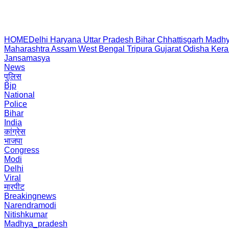
HOME
Delhi
Haryana
Uttar Pradesh
Bihar
Chhattisgarh
Madhy
Maharashtra
Assam
West Bengal
Tripura
Gujarat
Odisha
Kera
Jansamasya
News
पुलिस
Bjp
National
Police
Bihar
India
कांग्रेस
भाजपा
Congress
Modi
Delhi
Viral
मारपीट
Breakingnews
Narendramodi
Nitishkumar
Madhya_pradesh