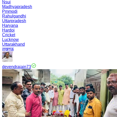
Nsui
Madhyapradesh
Pmmodi
Rahulgandhi
Uttarpradesh
Haryana
Hardoi
Cricket
Lucknow
Uttarakhand
लखनऊ
devendrajain73