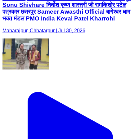
Sonu Shivhare निर्दोश कृष्ण शास्त्री जी रामकिशोर पटेल
पत्रकार छतरपुर Sameer Awasthi Official बागेश्वर धाम
भक्त मंडल PMO India Keval Patel Kharrohi
Maharajpur, Chhatarpur | Jul 30, 2026