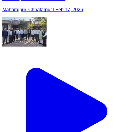
Maharajpur, Chhatarpur | Feb 17, 2026