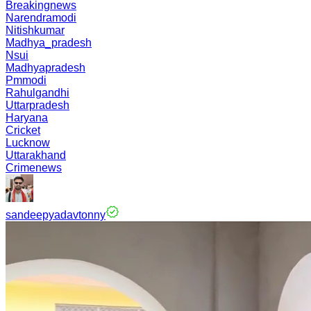
Breakingnews
Narendramodi
Nitishkumar
Madhya_pradesh
Nsui
Madhyapradesh
Pmmodi
Rahulgandhi
Uttarpradesh
Haryana
Cricket
Lucknow
Uttarakhand
Crimenews
sandeepyadavtonny