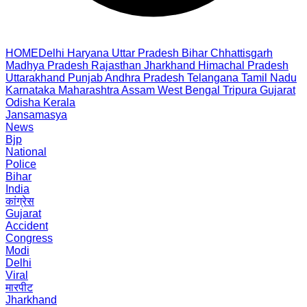
HOME
Delhi
Haryana
Uttar Pradesh
Bihar
Chhattisgarh
Madhya Pradesh
Rajasthan
Jharkhand
Himachal Pradesh
Uttarakhand
Punjab
Andhra Pradesh
Telangana
Tamil Nadu
Karnataka
Maharashtra
Assam
West Bengal
Tripura
Gujarat
Odisha
Kerala
Jansamasya
News
Bjp
National
Police
Bihar
India
कांग्रेस
Gujarat
Accident
Congress
Modi
Delhi
Viral
मारपीट
Jharkhand