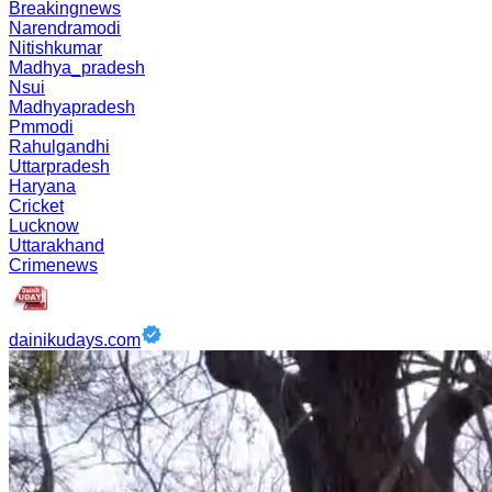
Breakingnews
Narendramodi
Nitishkumar
Madhya_pradesh
Nsui
Madhyapradesh
Pmmodi
Rahulgandhi
Uttarpradesh
Haryana
Cricket
Lucknow
Uttarakhand
Crimenews
dainikudays.com