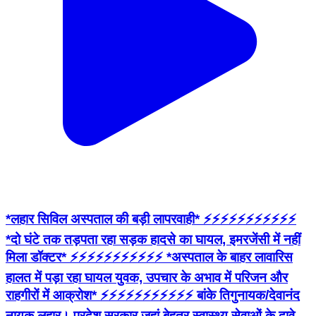
*लहार सिविल अस्पताल की बड़ी लापरवाही* ⚡⚡⚡⚡⚡⚡⚡⚡⚡⚡⚡
*दो घंटे तक तड़पता रहा सड़क हादसे का घायल, इमरजेंसी में नहीं
मिला डॉक्टर* ⚡⚡⚡⚡⚡⚡⚡⚡⚡⚡⚡ *अस्पताल के बाहर लावारिस
हालत में पड़ा रहा घायल युवक, उपचार के अभाव में परिजन और
राहगीरों में आक्रोश* ⚡⚡⚡⚡⚡⚡⚡⚡⚡⚡⚡ बांके तिगुनायक/देवानंद
नायक लहार। प्रदेश सरकार जहां बेहतर स्वास्थ्य सेवाओं के दावे