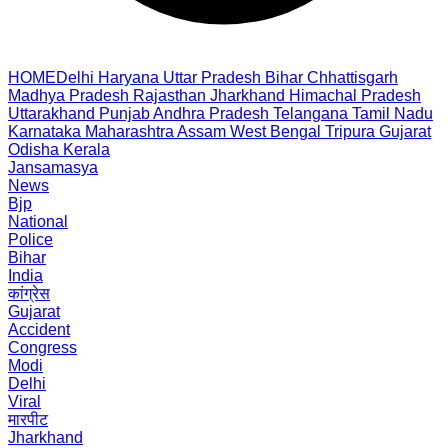
HOME
Delhi
Haryana
Uttar Pradesh
Bihar
Chhattisgarh
Madhya Pradesh
Rajasthan
Jharkhand
Himachal Pradesh
Uttarakhand
Punjab
Andhra Pradesh
Telangana
Tamil Nadu
Karnataka
Maharashtra
Assam
West Bengal
Tripura
Gujarat
Odisha
Kerala
Jansamasya
News
Bjp
National
Police
Bihar
India
कांग्रेस
Gujarat
Accident
Congress
Modi
Delhi
Viral
मारपीट
Jharkhand