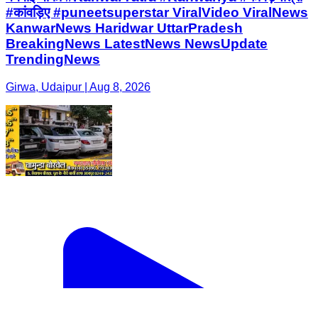
#कांवड़िए #puneetsuperstar ViralVideo ViralNews
KanwarNews Haridwar UttarPradesh
BreakingNews LatestNews NewsUpdate
TrendingNews
Girwa, Udaipur | Aug 8, 2026