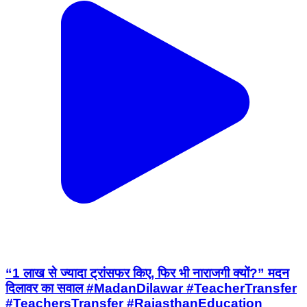
“1 लाख से ज्यादा ट्रांसफर किए, फिर भी नाराजगी क्यों?” मदन
दिलावर का सवाल #MadanDilawar #TeacherTransfer
#TeachersTransfer #RajasthanEducation