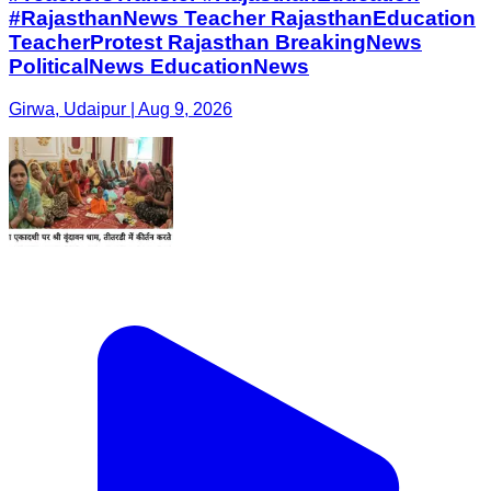
#RajasthanNews Teacher RajasthanEducation
TeacherProtest Rajasthan BreakingNews
PoliticalNews EducationNews
Girwa, Udaipur | Aug 9, 2026