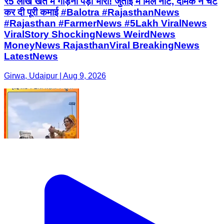
₹5 लाख खेत में गाड़ना पड़ा भारी! जुताई में मिले नोट, दीमक ने चट
कर दी पूरी कमाई #Balotra #RajasthanNews
#Rajasthan #FarmerNews #5Lakh ViralNews
ViralStory ShockingNews WeirdNews
MoneyNews RajasthanViral BreakingNews
LatestNews
Girwa, Udaipur | Aug 9, 2026