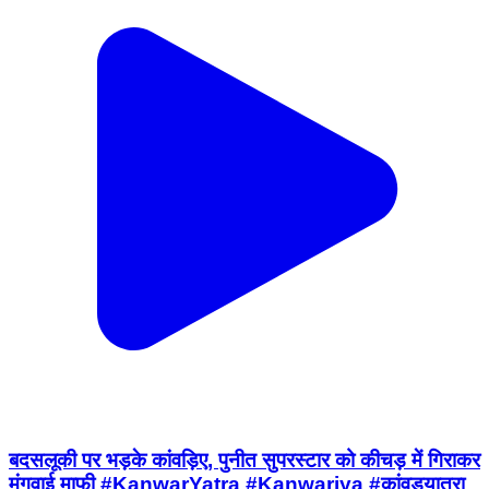
बदसलूकी पर भड़के कांवड़िए, पुनीत सुपरस्टार को कीचड़ में गिराकर
मंगवाई माफी #KanwarYatra #Kanwariya #कांवड़यात्रा