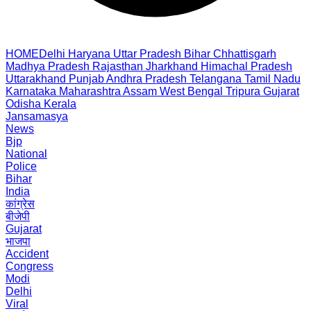
HOME
Delhi
Haryana
Uttar Pradesh
Bihar
Chhattisgarh
Madhya Pradesh
Rajasthan
Jharkhand
Himachal Pradesh
Uttarakhand
Punjab
Andhra Pradesh
Telangana
Tamil Nadu
Karnataka
Maharashtra
Assam
West Bengal
Tripura
Gujarat
Odisha
Kerala
Jansamasya
News
Bjp
National
Police
Bihar
India
कांग्रेस
बीजेपी
Gujarat
भाजपा
Accident
Congress
Modi
Delhi
Viral