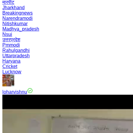
मारपीट
Jharkhand
Breakingnews
Narendramodi
Nitishkumar
Madhya_pradesh
Nsui
उत्तरप्रदेश
Pmmodi
Rahulgandhi
Uttarpradesh
Haryana
Cricket
Lucknow
loharvishnu