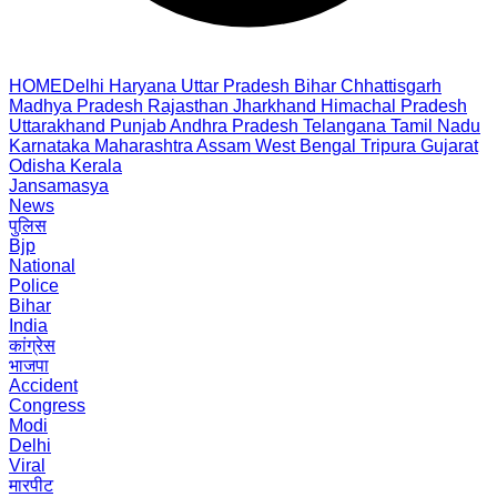
HOME
Delhi
Haryana
Uttar Pradesh
Bihar
Chhattisgarh
Madhya Pradesh
Rajasthan
Jharkhand
Himachal Pradesh
Uttarakhand
Punjab
Andhra Pradesh
Telangana
Tamil Nadu
Karnataka
Maharashtra
Assam
West Bengal
Tripura
Gujarat
Odisha
Kerala
Jansamasya
News
पुलिस
Bjp
National
Police
Bihar
India
कांग्रेस
भाजपा
Accident
Congress
Modi
Delhi
Viral
मारपीट