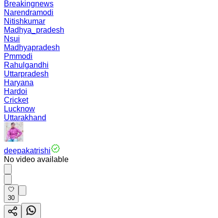
Breakingnews
Narendramodi
Nitishkumar
Madhya_pradesh
Nsui
Madhyapradesh
Pmmodi
Rahulgandhi
Uttarpradesh
Haryana
Hardoi
Cricket
Lucknow
Uttarakhand
deepakatrishi
No video available
30