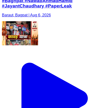
#Baghpat #NawabAhmadHamid
#JayantChaudhary #PaperLeak
Baraut, Bagpat | Aug 6, 2026