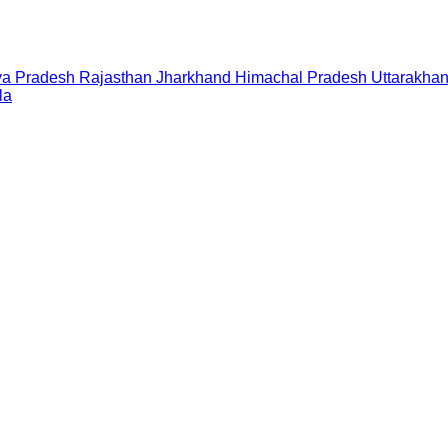
a Pradesh
Rajasthan
Jharkhand
Himachal Pradesh
Uttarakha
la