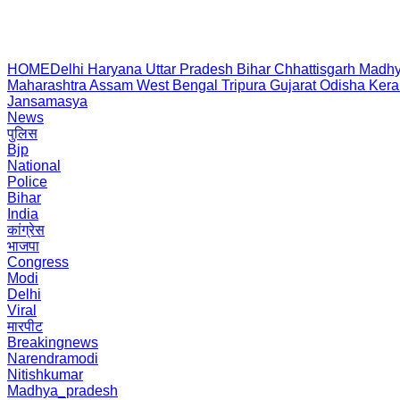
HOME
Delhi
Haryana
Uttar Pradesh
Bihar
Chhattisgarh
Madhy
Maharashtra
Assam
West Bengal
Tripura
Gujarat
Odisha
Kera
Jansamasya
News
पुलिस
Bjp
National
Police
Bihar
India
कांग्रेस
भाजपा
Congress
Modi
Delhi
Viral
मारपीट
Breakingnews
Narendramodi
Nitishkumar
Madhya_pradesh