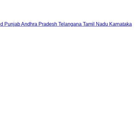
nd
Punjab
Andhra Pradesh
Telangana
Tamil Nadu
Karnataka