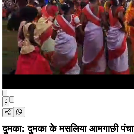
7
दुमका: दुमका के मसलिया आमगाछी पंचायत