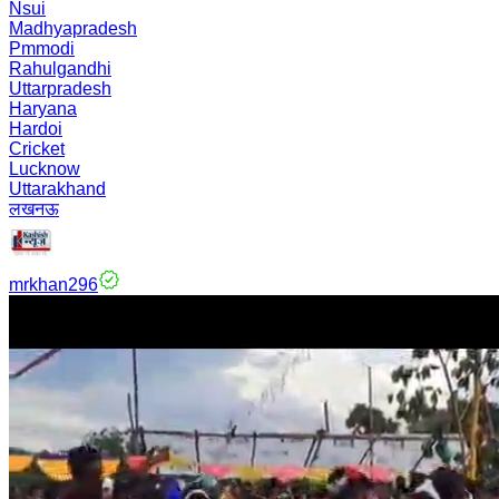
Nsui
Madhyapradesh
Pmmodi
Rahulgandhi
Uttarpradesh
Haryana
Hardoi
Cricket
Lucknow
Uttarakhand
लखनऊ
mrkhan296