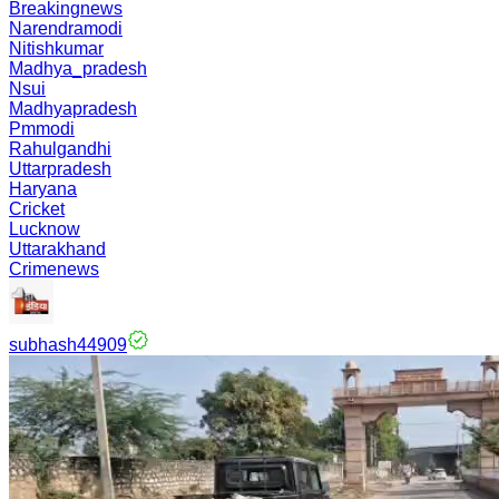
Breakingnews
Narendramodi
Nitishkumar
Madhya_pradesh
Nsui
Madhyapradesh
Pmmodi
Rahulgandhi
Uttarpradesh
Haryana
Cricket
Lucknow
Uttarakhand
Crimenews
subhash44909