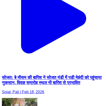
सोजत: बे मौसम की बारिश ने सोजत मंडी में पड़ी मेहंदी को पहुंचाया
नुकसान, विवाह समारोह स्थल भी बारिश से प्रभावित
Sojat, Pali | Feb 18, 2026