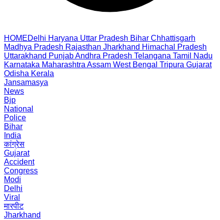
HOME
Delhi
Haryana
Uttar Pradesh
Bihar
Chhattisgarh
Madhya Pradesh
Rajasthan
Jharkhand
Himachal Pradesh
Uttarakhand
Punjab
Andhra Pradesh
Telangana
Tamil Nadu
Karnataka
Maharashtra
Assam
West Bengal
Tripura
Gujarat
Odisha
Kerala
Jansamasya
News
Bjp
National
Police
Bihar
India
कांग्रेस
Gujarat
Accident
Congress
Modi
Delhi
Viral
मारपीट
Jharkhand