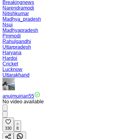
Breakingnews
Narendramodi
Nitishkumar
Madhya_pradesh
Nsui
Madhyapradesh
Pmmodi
Rahulgandhi
Uttarpradesh
Haryana
Hardoi
Cricket
Lucknow
Uttarakhand
anujmuirian55
No video available
330
8