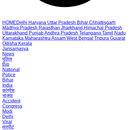
HOME
Delhi
Haryana
Uttar Pradesh
Bihar
Chhattisgarh
Madhya Pradesh
Rajasthan
Jharkhand
Himachal Pradesh
Uttarakhand
Punjab
Andhra Pradesh
Telangana
Tamil Nadu
Karnataka
Maharashtra
Assam
West Bengal
Tripura
Gujarat
Odisha
Kerala
Jansamasya
News
पुलिस
Bjp
National
Police
Bihar
India
कांग्रेस
भाजपा
Accident
Congress
Modi
Delhi
Viral
मारपीट