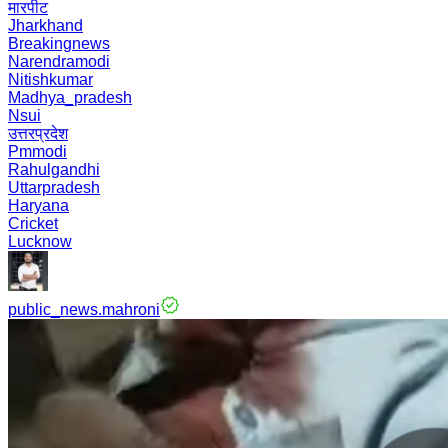
मारपीट
Jharkhand
Breakingnews
Narendramodi
Nitishkumar
Madhya_pradesh
Nsui
उत्तरप्रदेश
Pmmodi
Rahulgandhi
Uttarpradesh
Haryana
Cricket
Lucknow
public_news.mahroni