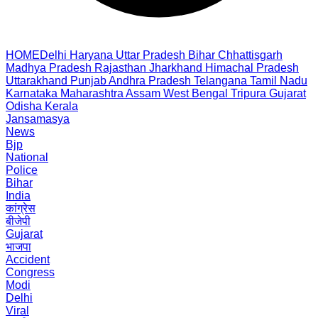
HOME
Delhi
Haryana
Uttar Pradesh
Bihar
Chhattisgarh
Madhya Pradesh
Rajasthan
Jharkhand
Himachal Pradesh
Uttarakhand
Punjab
Andhra Pradesh
Telangana
Tamil Nadu
Karnataka
Maharashtra
Assam
West Bengal
Tripura
Gujarat
Odisha
Kerala
Jansamasya
News
Bjp
National
Police
Bihar
India
कांग्रेस
बीजेपी
Gujarat
भाजपा
Accident
Congress
Modi
Delhi
Viral