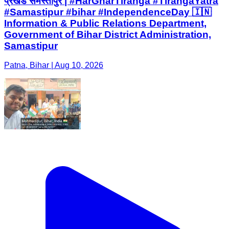
प्रखंड समस्तीपुर | #HarGharTiranga #TirangaYatra
#Samastipur #bihar #IndependenceDay 🇮🇳
Information & Public Relations Department,
Government of Bihar District Administration,
Samastipur
Patna, Bihar | Aug 10, 2026