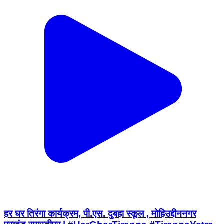
हर घर तिरंगा कार्यक्रम, पी.एस. दुबहा स्कूल , मोहिउद्दीननगर