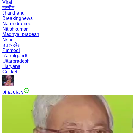
Viral
मारपीट
Jharkhand
Breakingnews
Narendramodi
Nitishkumar
Madhya_pradesh
Nsui
उत्तरप्रदेश
Pmmodi
Rahulgandhi
Uttarpradesh
Haryana
Cricket
bihardiary