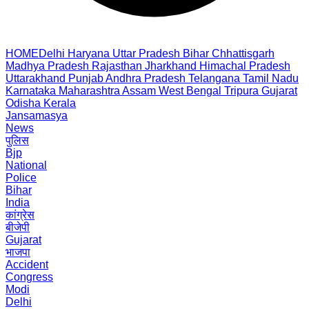
HOME
Delhi
Haryana
Uttar Pradesh
Bihar
Chhattisgarh
Madhya Pradesh
Rajasthan
Jharkhand
Himachal Pradesh
Uttarakhand
Punjab
Andhra Pradesh
Telangana
Tamil Nadu
Karnataka
Maharashtra
Assam
West Bengal
Tripura
Gujarat
Odisha
Kerala
Jansamasya
News
पुलिस
Bjp
National
Police
Bihar
India
कांग्रेस
बीजेपी
Gujarat
भाजपा
Accident
Congress
Modi
Delhi