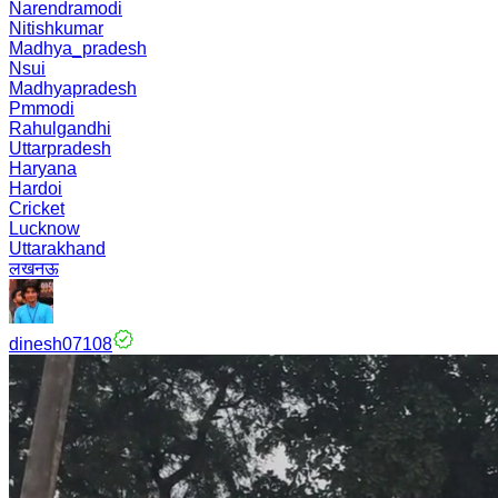
Narendramodi
Nitishkumar
Madhya_pradesh
Nsui
Madhyapradesh
Pmmodi
Rahulgandhi
Uttarpradesh
Haryana
Hardoi
Cricket
Lucknow
Uttarakhand
लखनऊ
dinesh07108