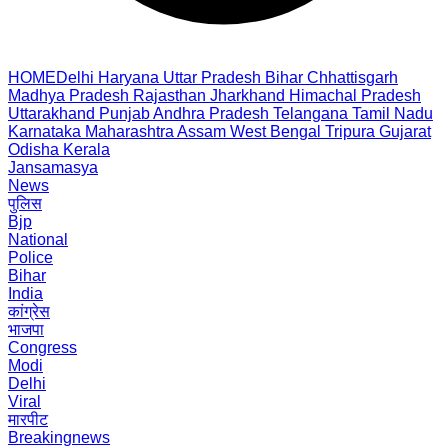
HOME
Delhi
Haryana
Uttar Pradesh
Bihar
Chhattisgarh
Madhya Pradesh
Rajasthan
Jharkhand
Himachal Pradesh
Uttarakhand
Punjab
Andhra Pradesh
Telangana
Tamil Nadu
Karnataka
Maharashtra
Assam
West Bengal
Tripura
Gujarat
Odisha
Kerala
Jansamasya
News
पुलिस
Bjp
National
Police
Bihar
India
कांग्रेस
भाजपा
Congress
Modi
Delhi
Viral
मारपीट
Breakingnews