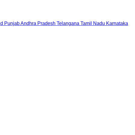
nd
Punjab
Andhra Pradesh
Telangana
Tamil Nadu
Karnataka