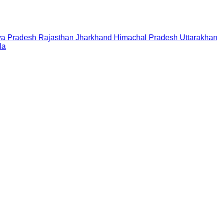
a Pradesh
Rajasthan
Jharkhand
Himachal Pradesh
Uttarakha
la