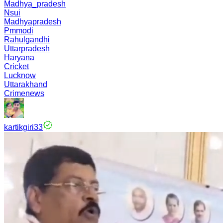
Madhya_pradesh
Nsui
Madhyapradesh
Pmmodi
Rahulgandhi
Uttarpradesh
Haryana
Cricket
Lucknow
Uttarakhand
Crimenews
kartikgiri33