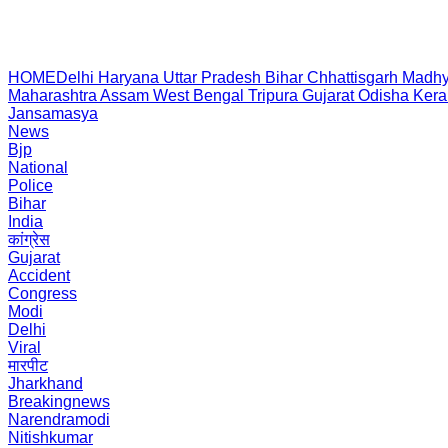
HOME
Delhi
Haryana
Uttar Pradesh
Bihar
Chhattisgarh
Madhy
Maharashtra
Assam
West Bengal
Tripura
Gujarat
Odisha
Kera
Jansamasya
News
Bjp
National
Police
Bihar
India
कांग्रेस
Gujarat
Accident
Congress
Modi
Delhi
Viral
मारपीट
Jharkhand
Breakingnews
Narendramodi
Nitishkumar