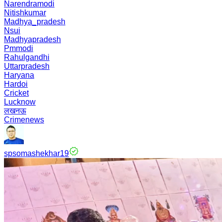
Narendramodi
Nitishkumar
Madhya_pradesh
Nsui
Madhyapradesh
Pmmodi
Rahulgandhi
Uttarpradesh
Haryana
Hardoi
Cricket
Lucknow
लखनऊ
Crimenews
spsomashekhar19