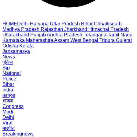
HOME
Delhi
Haryana
Uttar Pradesh
Bihar
Chhattisgarh
Madhya Pradesh
Rajasthan
Jharkhand
Himachal Pradesh
Uttarakhand
Punjab
Andhra Pradesh
Telangana
Tamil Nadu
Karnataka
Maharashtra
Assam
West Bengal
Tripura
Gujarat
Odisha
Kerala
Jansamasya
News
पुलिस
Bjp
National
Police
Bihar
India
कांग्रेस
भाजपा
Congress
Modi
Delhi
Viral
मारपीट
Breakingnews