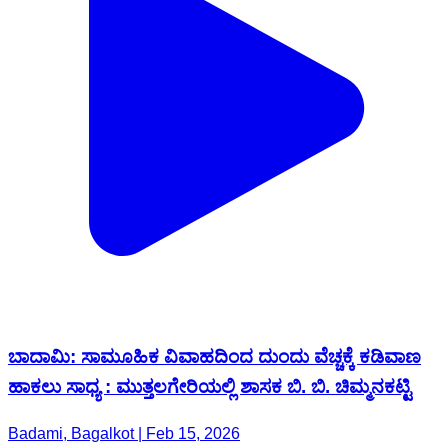
ಬಾದಾಮಿ: ಸಾಮೂಹಿಕ ವಿವಾಹದಿಂದ ದುಂದು ವೆಚ್ಚಕ್ಕೆ ಕಡಿವಾಣ
ಹಾಕಲು ಸಾಧ್ಯ : ಮುತ್ತಲಗೇರಿಯಲ್ಲಿ ಶಾಸಕ ಬಿ. ಬಿ. ಚಿಮ್ಮನಕಟ್ಟಿ
Badami, Bagalkot | Feb 15, 2026