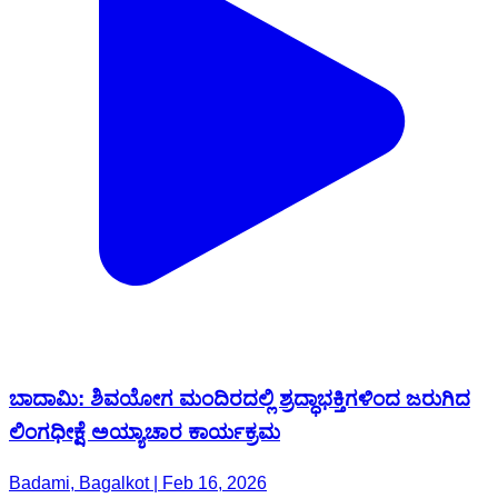
ಬಾದಾಮಿ: ಶಿವಯೋಗ ಮಂದಿರದಲ್ಲಿ ಶ್ರದ್ಧಾಭಕ್ತಿಗಳಿಂದ ಜರುಗಿದ
ಲಿಂಗಧೀಕ್ಷೆ ಅಯ್ಯಾಚಾರ ಕಾರ್ಯಕ್ರಮ
Badami, Bagalkot | Feb 16, 2026