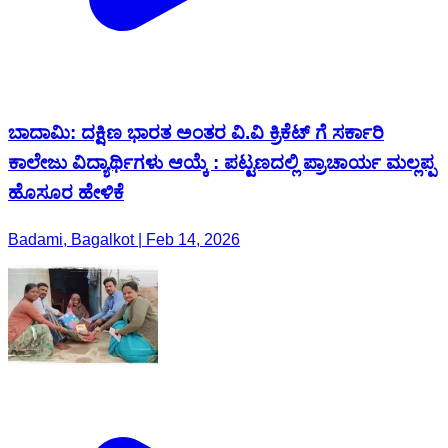
ಬಾದಾಮಿ: ದಕ್ಷಿಣ ಭಾರತ ಅಂತರ ವಿ.ವಿ ಕ್ರಿಕೆಟ್ ಗೆ ಸರ್ಕಾರಿ
ಕಾಲೇಜು ವಿದ್ಯಾರ್ಥಿಗಳು ಆಯ್ಕೆ : ಪಟ್ಟಣದಲ್ಲಿ ಪ್ರಾಚಾರ್ಯ ಮಲ್ಲಪ್ಪ
ಹೊಸೂರ ಹೇಳಿಕೆ
Badami, Bagalkot | Feb 14, 2026