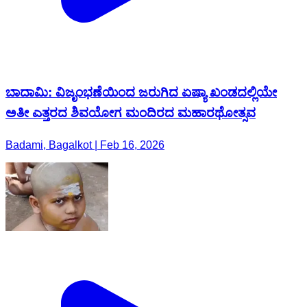
ಬಾದಾಮಿ: ವಿಜೃಂಭಣೆಯಿಂದ ಜರುಗಿದ ಏಷ್ಯಾ ಖಂಡದಲ್ಲಿಯೇ
ಅತೀ ಎತ್ತರದ ಶಿವಯೋಗ ಮಂದಿರದ ಮಹಾರಥೋತ್ಸವ
Badami, Bagalkot | Feb 16, 2026