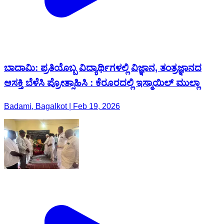
ಬಾದಾಮಿ: ಪ್ರತಿಯೊಬ್ಬ ವಿದ್ಯಾರ್ಥಿಗಳಲ್ಲಿ ವಿಜ್ಞಾನ, ತಂತ್ರಜ್ಞಾನದ
ಆಸಕ್ತಿ ಬೆಳೆಸಿ ಪ್ರೋತ್ಸಾಹಿಸಿ : ಕೆರೂರದಲ್ಲಿ ಇಸ್ಮಾಯಿಲ್ ಮುಲ್ಲಾ
Badami, Bagalkot | Feb 19, 2026