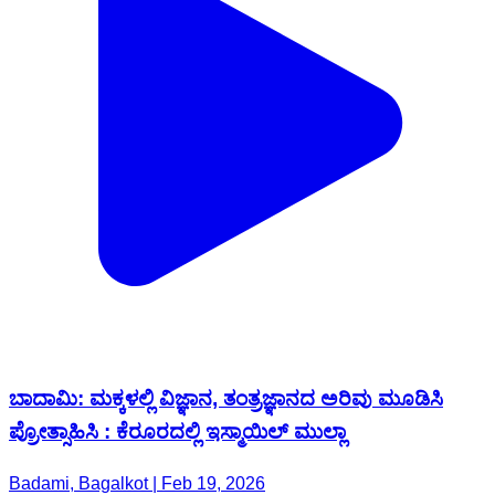
ಬಾದಾಮಿ: ಮಕ್ಕಳಲ್ಲಿ ವಿಜ್ಞಾನ, ತಂತ್ರಜ್ಞಾನದ ಅರಿವು ಮೂಡಿಸಿ
ಪ್ರೋತ್ಸಾಹಿಸಿ : ಕೆರೂರದಲ್ಲಿ ಇಸ್ಮಾಯಿಲ್ ಮುಲ್ಲಾ
Badami, Bagalkot | Feb 19, 2026