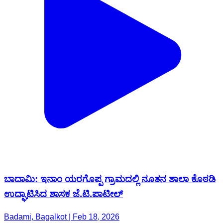
ಬಾದಾಮಿ: ಇನಾಂ ಯರಗೊಪ್ಪ ಗ್ರಾಮದಲ್ಲಿ ನೂತನ ಶಾಲಾ ಕೊಠಡಿ
ಉದ್ಘಾಟಿಸಿದ ಶಾಸಕ ಜೆ.ಟಿ.ಪಾಟೀಲ್
Badami, Bagalkot | Feb 18, 2026