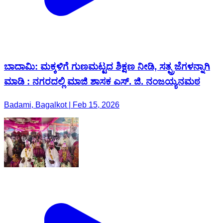
ಬಾದಾಮಿ: ಮಕ್ಕಳಿಗೆ ಗುಣಮಟ್ಟದ ಶಿಕ್ಷಣ ನೀಡಿ, ಸತ್ಪ್ರಜೆಗಳನ್ನಾಗಿ
ಮಾಡಿ : ನಗರದಲ್ಲಿ ಮಾಜಿ ಶಾಸಕ ಎಸ್. ಜಿ. ನಂಜಯ್ಯನಮಠ
Badami, Bagalkot | Feb 15, 2026