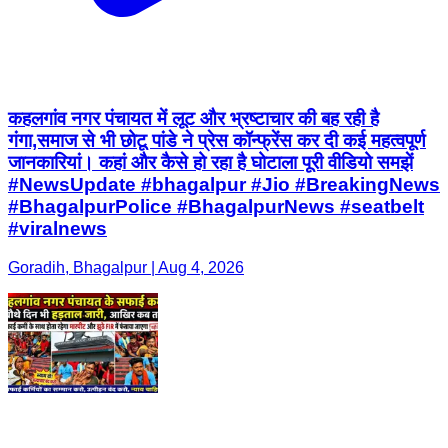
कहलगांव नगर पंचायत में लूट और भ्रष्टाचार की बह रही है
गंगा,समाज से भी छोटू पांडे ने प्रेस कॉन्फ्रेंस कर दी कई महत्वपूर्ण
जानकारियां। कहां और कैसे हो रहा है घोटाला पूरी वीडियो समझें
#NewsUpdate #bhagalpur #Jio #BreakingNews
#BhagalpurPolice #BhagalpurNews #seatbelt
#viralnews
Goradih, Bhagalpur | Aug 4, 2026