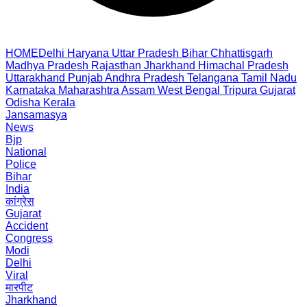
HOME
Delhi
Haryana
Uttar Pradesh
Bihar
Chhattisgarh
Madhya Pradesh
Rajasthan
Jharkhand
Himachal Pradesh
Uttarakhand
Punjab
Andhra Pradesh
Telangana
Tamil Nadu
Karnataka
Maharashtra
Assam
West Bengal
Tripura
Gujarat
Odisha
Kerala
Jansamasya
News
Bjp
National
Police
Bihar
India
कांग्रेस
Gujarat
Accident
Congress
Modi
Delhi
Viral
मारपीट
Jharkhand