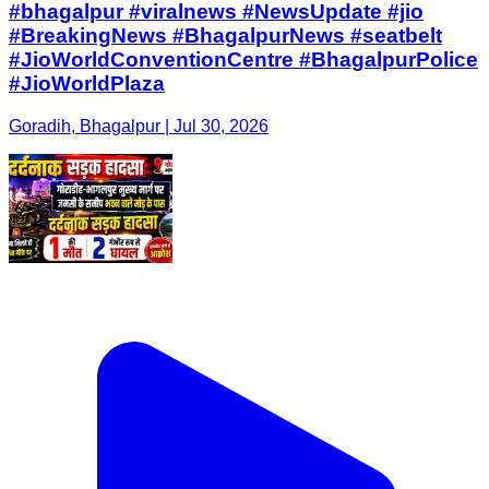
#bhagalpur #viralnews #NewsUpdate #jio
#BreakingNews #BhagalpurNews #seatbelt
#JioWorldConventionCentre #BhagalpurPolice
#JioWorldPlaza
Goradih, Bhagalpur | Jul 30, 2026