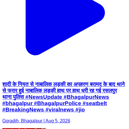
शादी के नियत से नाबालिक लड़की का अपहरण बरामद के बाद थाने
से फरार हुई नाबालिक लड़की हाथ पर हाथ धरी रह गई रसलपुर
थाना पुलिस #NewsUpdate #BhagalpurNews
#bhagalpur #BhagalpurPolice #seatbelt
#BreakingNews #viralnews #jio
Goradih, Bhagalpur | Aug 5, 2026