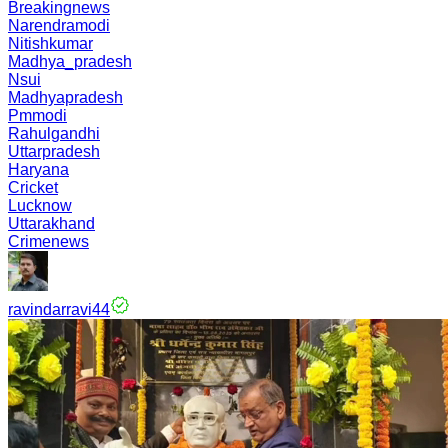
Breakingnews
Narendramodi
Nitishkumar
Madhya_pradesh
Nsui
Madhyapradesh
Pmmodi
Rahulgandhi
Uttarpradesh
Haryana
Cricket
Lucknow
Uttarakhand
Crimenews
ravindarravi44