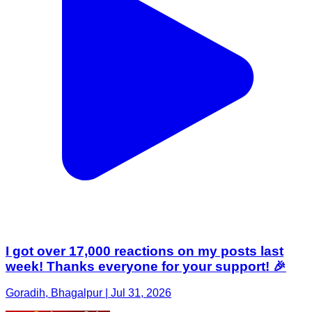
I got over 17,000 reactions on my posts last
week! Thanks everyone for your support! 🎉
Goradih, Bhagalpur | Jul 31, 2026